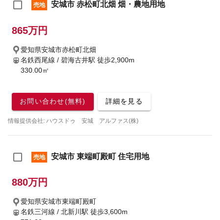
安城市 赤松町北畑 畑・農地用地
売地
865万円
愛知県安城市赤松町北畑
名鉄西尾線 / 碧海古井駅
徒歩2,900m
330.00㎡
お問い合わせ(無料)
詳細を見る
情報提供会社: ハウスドゥ 安城 アルファス(株)
安城市 東端町殿町 住宅用地
売地
880万円
愛知県安城市東端町殿町
名鉄三河線 / 北新川駅
徒歩3,600m