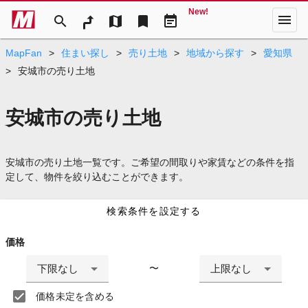
New!
menu
search
map
bookmark
event_note
MapFan
>
住まい探し
>
売り土地
>
地域から探す
>
愛知県
>
安城市の売り土地
安城市の売り土地
安城市の売り土地一覧です。ご希望の間取りや家賃などの条件を指
定して、物件を絞り込むことができます。
検索条件を設定する
価格
下限なし
上限なし
〜
価格未定を含める