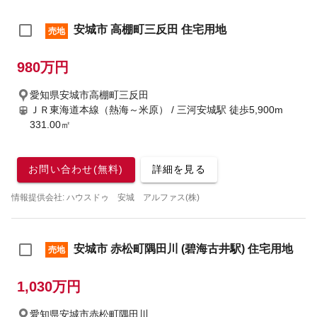
安城市 高棚町三反田 住宅用地
売地
980万円
愛知県安城市高棚町三反田
ＪＲ東海道本線（熱海～米原） / 三河安城駅
徒歩5,900m
331.00㎡
お問い合わせ(無料)
詳細を見る
情報提供会社: ハウスドゥ 安城 アルファス(株)
安城市 赤松町隅田川 (碧海古井駅) 住宅用地
売地
1,030万円
愛知県安城市赤松町隅田川