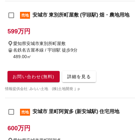
安城市 東別所町屋敷 (宇頭駅) 畑・農地用地
売地
599万円
愛知県安城市東別所町屋敷
名鉄名古屋本線 / 宇頭駅
徒歩9分
489.00㎡
お問い合わせ(無料)
詳細を見る
情報提供会社: みらい土地 (株)土地開発ｊｐ
安城市 里町阿賀多 (新安城駅) 住宅用地
売地
600万円