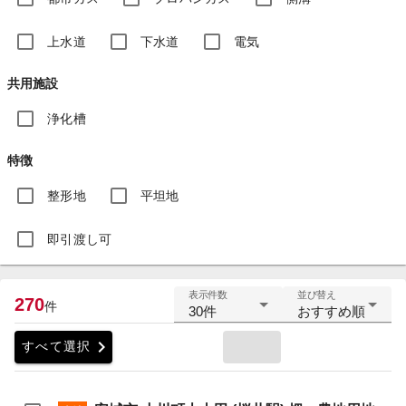
上水道
下水道
電気
共用施設
浄化槽
特徴
整形地
平坦地
即引渡し可
表示件数
並び替え
270
件
30件
おすすめ順
chevron_right
すべて選択