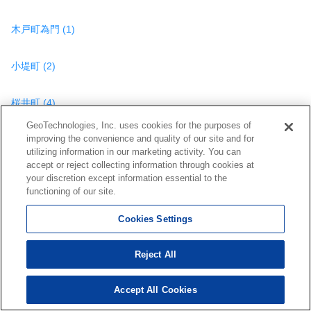
木戸町為門 (1)
小堤町 (2)
桜井町 (4)
GeoTechnologies, Inc. uses cookies for the purposes of
improving the convenience and quality of our site and for
桜井町五ケ野 (1)
utilizing information in our marketing activity. You can
accept or reject collecting information through cookies at
桜井町三度山 (1)
your discretion except information essential to the
functioning of our site.
桜井町城阿原 (3)
Cookies Settings
桜井町高見 (1)
Reject All
桜井町西町中 (1)
Accept All Cookies
270
検索結果を見る
件