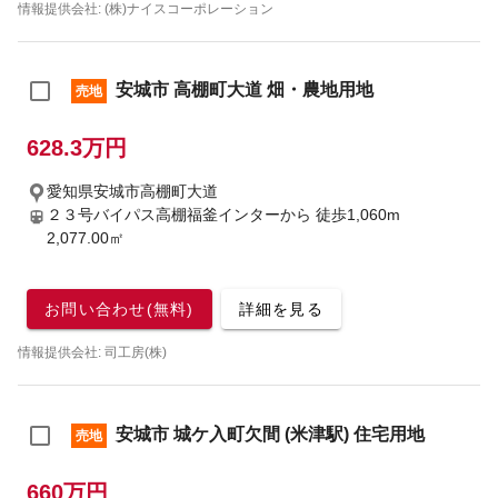
情報提供会社: (株)ナイスコーポレーション
安城市 高棚町大道 畑・農地用地
売地
628.3万円
愛知県安城市高棚町大道
２３号バイパス高棚福釜インターから
徒歩1,060m
2,077.00㎡
お問い合わせ(無料)
詳細を見る
情報提供会社: 司工房(株)
安城市 城ケ入町欠間 (米津駅) 住宅用地
売地
660万円