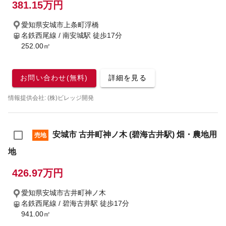
381.15万円
愛知県安城市上条町浮橋
名鉄西尾線 / 南安城駅
徒歩17分
252.00㎡
お問い合わせ(無料)
詳細を見る
情報提供会社: (株)ビレッジ開発
安城市 古井町神ノ木 (碧海古井駅) 畑・農地用
売地
地
426.97万円
愛知県安城市古井町神ノ木
名鉄西尾線 / 碧海古井駅
徒歩17分
941.00㎡