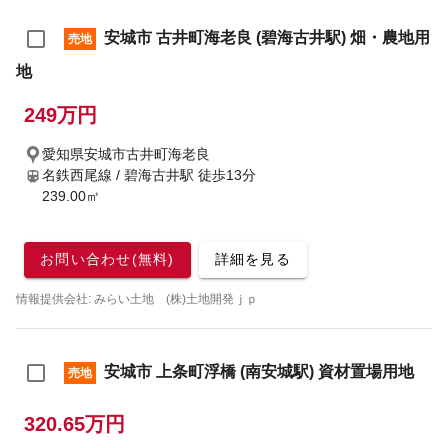
安城市 古井町海老良 (碧海古井駅) 畑・農地用
売地
地
249万円
愛知県安城市古井町海老良
名鉄西尾線 / 碧海古井駅
徒歩13分
239.00㎡
お問い合わせ(無料)
詳細を見る
情報提供会社: みらい土地 (株)土地開発ｊｐ
安城市 上条町浮橋 (南安城駅) 資材置場用地
売地
320.65万円