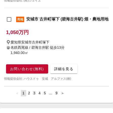
情報提供会社: (有)ジェイズ
安城市 古井町塚下 (碧海古井駅) 畑・農地用地
売地
1,050万円
愛知県安城市古井町塚下
名鉄西尾線 / 碧海古井駅
徒歩13分
1,940.00㎡
お問い合わせ(無料)
詳細を見る
情報提供会社: ハウスドゥ 安城 アルファス(株)
page
You're
1
page
2
page
3
page
4
page
5
page
...
page
9
page
on
page