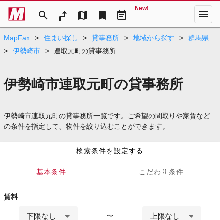
New!
menu
search
map
bookmark
event_note
MapFan
>
住まい探し
>
貸事務所
>
地域から探す
>
群馬県
>
伊勢崎市
>
連取元町の貸事務所
伊勢崎市連取元町の貸事務所
伊勢崎市連取元町の貸事務所一覧です。ご希望の間取りや家賃など
の条件を指定して、物件を絞り込むことができます。
検索条件を設定する
基本条件
こだわり条件
賃料
下限なし
上限なし
〜