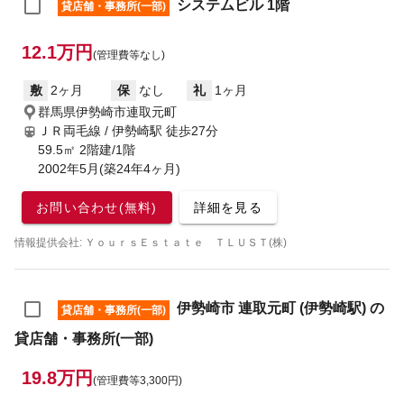
システムビル 1階
貸店舗・事務所(一部)
12.1万円
(管理費等なし)
敷
2ヶ月
保
なし
礼
1ヶ月
群馬県伊勢崎市連取元町
ＪＲ両毛線 / 伊勢崎駅
徒歩27分
59.5㎡ 2階建/1階
2002年5月(築24年4ヶ月)
お問い合わせ(無料)
詳細を見る
情報提供会社: ＹｏｕｒｓＥｓｔａｔｅ ＴＬＵＳＴ(株)
伊勢崎市 連取元町 (伊勢崎駅) の
貸店舗・事務所(一部)
貸店舗・事務所(一部)
19.8万円
(管理費等3,300円)