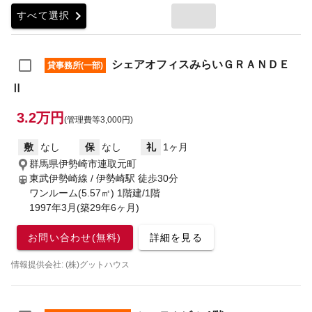
chevron_right
すべて選択
シェアオフィスみらいＧＲＡＮＤＥ
貸事務所(一部)
Ⅱ
3.2万円
(管理費等3,000円)
敷
なし
保
なし
礼
1ヶ月
群馬県伊勢崎市連取元町
東武伊勢崎線 / 伊勢崎駅
徒歩30分
ワンルーム(5.57㎡) 1階建/1階
1997年3月(築29年6ヶ月)
お問い合わせ(無料)
詳細を見る
情報提供会社: (株)グットハウス