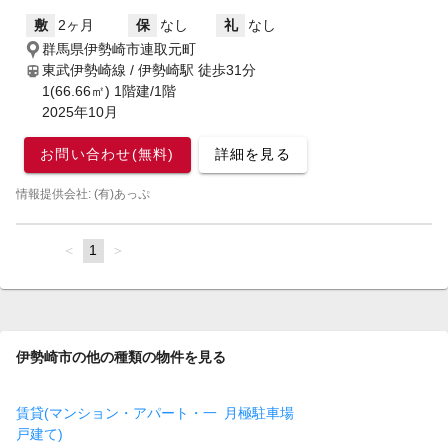
敷
2ヶ月
保
なし
礼
なし
群馬県伊勢崎市連取元町
東武伊勢崎線 / 伊勢崎駅
徒歩31分
1(66.66㎡) 1階建/1階
2025年10月
お問い合わせ(無料)
詳細を見る
情報提供会社: (有)あっぷ
page
You're
1
page
on
page
伊勢崎市の他の種類の物件を見る
賃貸(マンション・アパート・一
月極駐車場
戸建て)