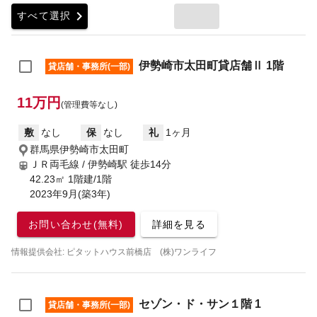
chevron_right
すべて選択
伊勢崎市太田町貸店舗Ⅱ 1階
貸店舗・事務所(一部)
11万円
(管理費等なし)
敷
なし
保
なし
礼
1ヶ月
群馬県伊勢崎市太田町
ＪＲ両毛線 / 伊勢崎駅
徒歩14分
42.23㎡ 1階建/1階
2023年9月(築3年)
お問い合わせ(無料)
詳細を見る
情報提供会社: ピタットハウス前橋店 (株)ワンライフ
セゾン・ド・サン１階 1
貸店舗・事務所(一部)