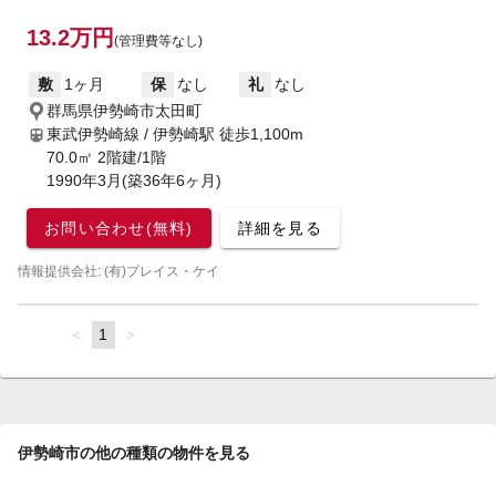
13.2万円
(管理費等なし)
敷
1ヶ月
保
なし
礼
なし
群馬県伊勢崎市太田町
東武伊勢崎線 / 伊勢崎駅
徒歩1,100m
70.0㎡ 2階建/1階
1990年3月(築36年6ヶ月)
お問い合わせ(無料)
詳細を見る
情報提供会社: (有)プレイス・ケイ
page
You're
1
page
on
page
伊勢崎市の他の種類の物件を見る