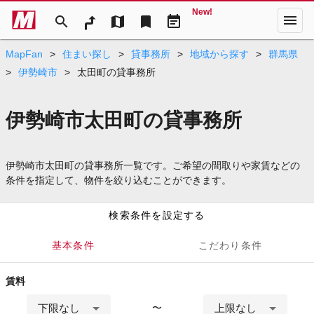
New!
menu
search
map
bookmark
event_note
MapFan
>
住まい探し
>
貸事務所
>
地域から探す
>
群馬県
>
伊勢崎市
>
太田町の貸事務所
伊勢崎市太田町の貸事務所
伊勢崎市太田町の貸事務所一覧です。ご希望の間取りや家賃などの
条件を指定して、物件を絞り込むことができます。
検索条件を設定する
基本条件
こだわり条件
賃料
下限なし
上限なし
〜