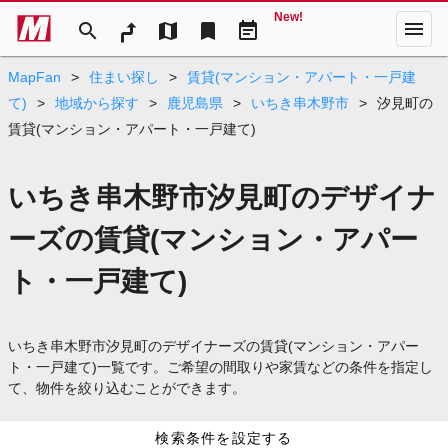
New!
menu
search
map
bookmark
event_note
MapFan
>
住まい探し
>
賃貸(マンション・アパート・一戸建
て)
>
地域から探す
>
鹿児島県
>
いちき串木野市
>
汐見町の
賃貸(マンション・アパート・一戸建て)
いちき串木野市汐見町のデザイナ
ーズの賃貸(マンション・アパー
ト・一戸建て)
いちき串木野市汐見町のデザイナーズの賃貸(マンション・アパー
ト・一戸建て)一覧です。ご希望の間取りや家賃などの条件を指定し
て、物件を絞り込むことができます。
検索条件を設定する