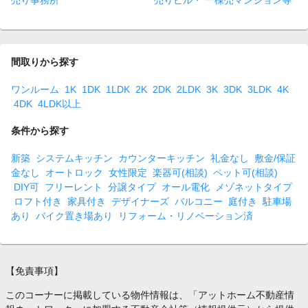
売り事務所
売りビル・ 一棟売マンション等
間取りから探す
ワンルーム
1K
1DK
1LDK
2K
2DK
2LDK
3K
3DK
3LDK
4K
4DK
4LDK以上
条件から探す
新築
システムキッチン
カウンターキッチン
礼金なし
敷金/保証
金なし
オートロック
女性限定
楽器可(相談)
ペット可(相談)
DIY可
フリーレント
分譲タイプ
オール電化
メゾネットタイプ
ロフト付き
家具付き
デザイナーズ
バルコニー
庭付き
駐車場
あり
バイク置き場あり
リフォーム・リノベーション済
【免責事項】
このコーナーに掲載している物件情報は、「アットホーム不動産情