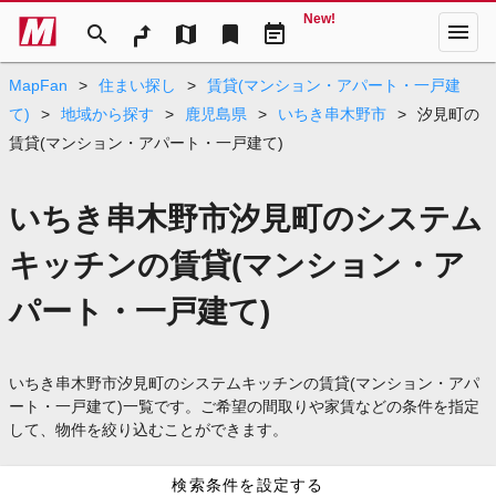
New!
menu
search
map
bookmark
event_note
MapFan
>
住まい探し
>
賃貸(マンション・アパート・一戸建
て)
>
地域から探す
>
鹿児島県
>
いちき串木野市
>
汐見町の
賃貸(マンション・アパート・一戸建て)
いちき串木野市汐見町のシステム
キッチンの賃貸(マンション・ア
パート・一戸建て)
いちき串木野市汐見町のシステムキッチンの賃貸(マンション・アパ
ート・一戸建て)一覧です。ご希望の間取りや家賃などの条件を指定
して、物件を絞り込むことができます。
検索条件を設定する