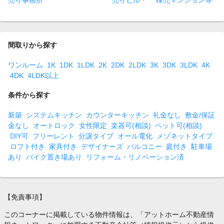
売り事務所
売りビル・ 一棟売マンション等
間取りから探す
ワンルーム
1K
1DK
1LDK
2K
2DK
2LDK
3K
3DK
3LDK
4K
4DK
4LDK以上
条件から探す
新築
システムキッチン
カウンターキッチン
礼金なし
敷金/保証
金なし
オートロック
女性限定
楽器可(相談)
ペット可(相談)
DIY可
フリーレント
分譲タイプ
オール電化
メゾネットタイプ
ロフト付き
家具付き
デザイナーズ
バルコニー
庭付き
駐車場
あり
バイク置き場あり
リフォーム・リノベーション済
【免責事項】
このコーナーに掲載している物件情報は、「アットホーム不動産情