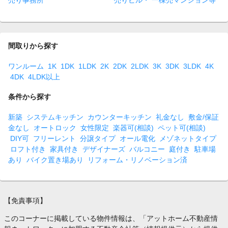
売り事務所
売りビル・ 一棟売マンション等
間取りから探す
ワンルーム
1K
1DK
1LDK
2K
2DK
2LDK
3K
3DK
3LDK
4K
4DK
4LDK以上
条件から探す
新築
システムキッチン
カウンターキッチン
礼金なし
敷金/保証
金なし
オートロック
女性限定
楽器可(相談)
ペット可(相談)
DIY可
フリーレント
分譲タイプ
オール電化
メゾネットタイプ
ロフト付き
家具付き
デザイナーズ
バルコニー
庭付き
駐車場
あり
バイク置き場あり
リフォーム・リノベーション済
【免責事項】
このコーナーに掲載している物件情報は、「アットホーム不動産情