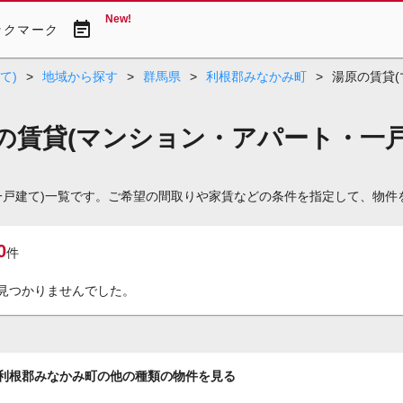
New!
event_note
ックマーク
て)
>
地域から探す
>
群馬県
>
利根郡みなかみ町
>
湯原の賃貸
の賃貸(マンション・アパート・一戸
一戸建て)一覧です。ご希望の間取りや家賃などの条件を指定して、物件
0
件
見つかりませんでした。
利根郡みなかみ町の他の種類の物件を見る