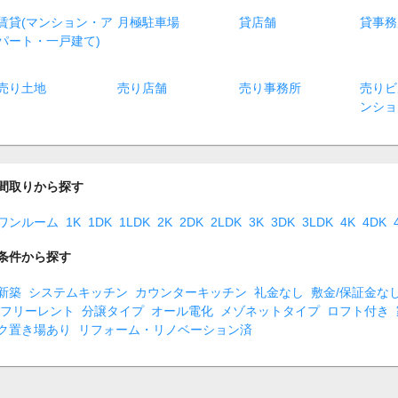
賃貸(マンション・ア
月極駐車場
貸店舗
貸事務
パート・一戸建て)
売り土地
売り店舗
売り事務所
売りビ
ンショ
間取りから探す
ワンルーム
1K
1DK
1LDK
2K
2DK
2LDK
3K
3DK
3LDK
4K
4DK
条件から探す
新築
システムキッチン
カウンターキッチン
礼金なし
敷金/保証金な
フリーレント
分譲タイプ
オール電化
メゾネットタイプ
ロフト付き
ク置き場あり
リフォーム・リノベーション済