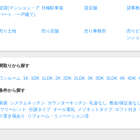
賃貸(マンション・ア
月極駐車場
貸店舗
貸事務
パート・一戸建て)
売り土地
売り店舗
売り事務所
売りビ
ンショ
間取りから探す
ワンルーム
1K
1DK
1LDK
2K
2DK
2LDK
3K
3DK
3LDK
4K
4DK
条件から探す
新築
システムキッチン
カウンターキッチン
礼金なし
敷金/保証金な
フリーレント
分譲タイプ
オール電化
メゾネットタイプ
ロフト付き
ク置き場あり
リフォーム・リノベーション済