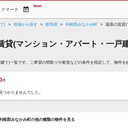
New!
event_note
ックマーク
て)
>
地域から探す
>
群馬県
>
利根郡みなかみ町
>
湯原の賃貸
賃貸(マンション・アパート・一戸建
戸建て)一覧です。ご希望の間取りや家賃などの条件を指定して、物件を
0
件
見つかりませんでした。
利根郡みなかみ町の他の種類の物件を見る