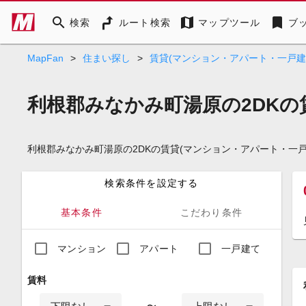
search
map
bookmark
検索
ルート検索
マップツール
ブ
MapFan
>
住まい探し
>
賃貸(マンション・アパート・一戸建
利根郡みなかみ町湯原の2DKの
利根郡みなかみ町湯原の2DKの賃貸(マンション・アパート・一
検索条件を設定する
基本条件
こだわり条件
マンション
アパート
一戸建て
賃料