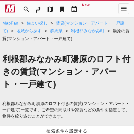
New!
menu
search
map
bookmark
event_note
MapFan
>
住まい探し
>
賃貸(マンション・アパート・一戸建
て)
>
地域から探す
>
群馬県
>
利根郡みなかみ町
>
湯原の賃
貸(マンション・アパート・一戸建て)
利根郡みなかみ町湯原のロフト付
きの賃貸(マンション・アパー
ト・一戸建て)
利根郡みなかみ町湯原のロフト付きの賃貸(マンション・アパート・
一戸建て)一覧です。ご希望の間取りや家賃などの条件を指定して、
物件を絞り込むことができます。
検索条件を設定する