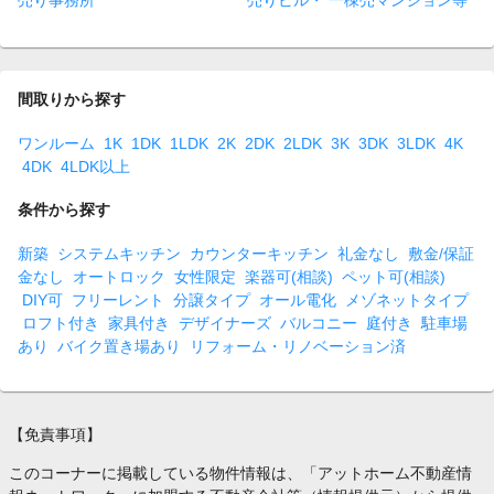
売り事務所
売りビル・ 一棟売マンション等
間取りから探す
ワンルーム
1K
1DK
1LDK
2K
2DK
2LDK
3K
3DK
3LDK
4K
4DK
4LDK以上
条件から探す
新築
システムキッチン
カウンターキッチン
礼金なし
敷金/保証
金なし
オートロック
女性限定
楽器可(相談)
ペット可(相談)
DIY可
フリーレント
分譲タイプ
オール電化
メゾネットタイプ
ロフト付き
家具付き
デザイナーズ
バルコニー
庭付き
駐車場
あり
バイク置き場あり
リフォーム・リノベーション済
【免責事項】
このコーナーに掲載している物件情報は、「アットホーム不動産情