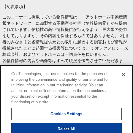
【免責事項】
このコーナーに掲載している物件情報は、「アットホーム不動産情
報ネットワーク」に加盟する不動産会社等（情報提供元）から提供
されています。信頼性の高い情報提供が行えるよう、最大限の努力
をしておりますが、その内容を保証するものではありません。 利用
者のみなさまと各情報提供元との取引に起因する損害および情報が
掲載されたことに起因する損害等については、 ジオテクノロジーズ
株式会社、およびアットホームは一切責任を負いません。
各物件情報の内容や画像等はすべて現況を優先させていただきま
す。
お取引等（お取引の準備、資金調達等を含みます）の際には、内容
GeoTechnologies, Inc. uses cookies for the purposes of
や契約条件等について、 各情報提供元より十分な説明を受け、ご自
improving the convenience and quality of our site and for
utilizing information in our marketing activity. You can
身でご確認の上、判断してください。
accept or reject collecting information through cookies at
このコーナーへの物件情報のご掲載、その他不動産業務ソリューシ
your discretion except information essential to the
ョン等についての不動産会社様のお問合せは
こちら
からお願いいた
functioning of our site.
します。
Cookies Settings
Reject All
Copyright(c) At Home Co.,Ltd. このサイトに掲載している情報の無断転載を禁止します。著作権