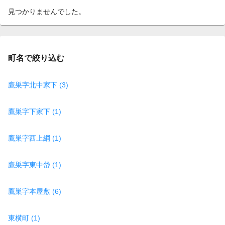
見つかりませんでした。
町名で絞り込む
鷹巣字北中家下 (3)
鷹巣字下家下 (1)
鷹巣字西上綱 (1)
鷹巣字東中岱 (1)
鷹巣字本屋敷 (6)
東横町 (1)