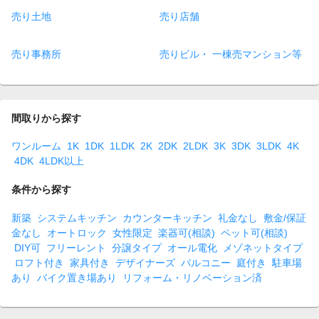
売り土地
売り店舗
売り事務所
売りビル・ 一棟売マンション等
間取りから探す
ワンルーム
1K
1DK
1LDK
2K
2DK
2LDK
3K
3DK
3LDK
4K
4DK
4LDK以上
条件から探す
新築
システムキッチン
カウンターキッチン
礼金なし
敷金/保証
金なし
オートロック
女性限定
楽器可(相談)
ペット可(相談)
DIY可
フリーレント
分譲タイプ
オール電化
メゾネットタイプ
ロフト付き
家具付き
デザイナーズ
バルコニー
庭付き
駐車場
あり
バイク置き場あり
リフォーム・リノベーション済