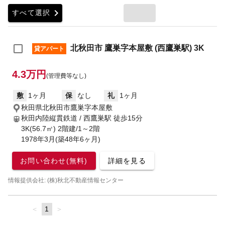
chevron_right
すべて選択
北秋田市 鷹巣字本屋敷 (西鷹巣駅) 3K
貸アパート
4.3万円
(管理費等なし)
敷
1ヶ月
保
なし
礼
1ヶ月
秋田県北秋田市鷹巣字本屋敷
秋田内陸縦貫鉄道 / 西鷹巣駅
徒歩15分
3K(56.7㎡) 2階建/1～2階
1978年3月(築48年6ヶ月)
お問い合わせ(無料)
詳細を見る
情報提供会社: (株)秋北不動産情報センター
page
You're
1
page
on