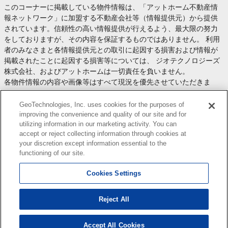
このコーナーに掲載している物件情報は、「アットホーム不動産情
報ネットワーク」に加盟する不動産会社等（情報提供元）から提供
されています。信頼性の高い情報提供が行えるよう、最大限の努力
をしておりますが、その内容を保証するものではありません。 利用
者のみなさまと各情報提供元との取引に起因する損害および情報が
掲載されたことに起因する損害等については、 ジオテクノロジーズ
株式会社、およびアットホームは一切責任を負いません。
各物件情報の内容や画像等はすべて現況を優先させていただきま
す。
お取引等（お取引の準備、資金調達等を含みます）の際には、内容
GeoTechnologies, Inc. uses cookies for the purposes of
や契約条件等について、 各情報提供元より十分な説明を受け、ご自
improving the convenience and quality of our site and for
utilizing information in our marketing activity. You can
身でご確認の上、判断してください。
accept or reject collecting information through cookies at
このコーナーへの物件情報のご掲載、その他不動産業務ソリューシ
your discretion except information essential to the
ョン等についての不動産会社様のお問合せは
こちら
からお願いいた
functioning of our site.
します。
Cookies Settings
Reject All
Copyright(c) At Home Co.,Ltd. このサイトに掲載している情報の無断転載を禁止します。著作権
はアットホーム（株）またはその情報提供者に帰属します。
本ページはプロモーションが含まれています。
Accept All Cookies
1
検索結果を見る