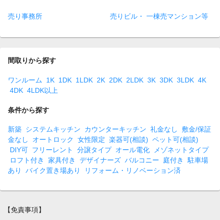
売り事務所
売りビル・ 一棟売マンション等
間取りから探す
ワンルーム
1K
1DK
1LDK
2K
2DK
2LDK
3K
3DK
3LDK
4K
4DK
4LDK以上
条件から探す
新築
システムキッチン
カウンターキッチン
礼金なし
敷金/保証
金なし
オートロック
女性限定
楽器可(相談)
ペット可(相談)
DIY可
フリーレント
分譲タイプ
オール電化
メゾネットタイプ
ロフト付き
家具付き
デザイナーズ
バルコニー
庭付き
駐車場
あり
バイク置き場あり
リフォーム・リノベーション済
【免責事項】