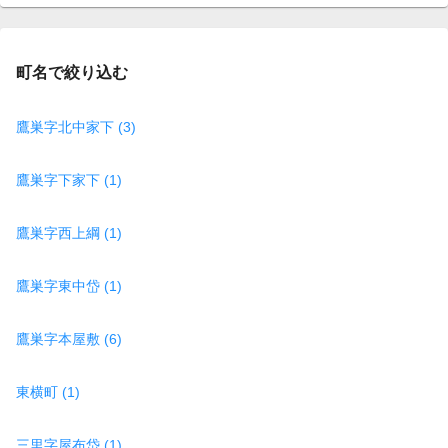
page
町名で絞り込む
鷹巣字北中家下 (3)
鷹巣字下家下 (1)
鷹巣字西上綱 (1)
鷹巣字東中岱 (1)
鷹巣字本屋敷 (6)
東横町 (1)
三里字屋布岱 (1)