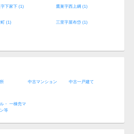
字下家下 (1)
鷹巣字西上綱 (1)
町 (1)
三里字屋布岱 (1)
所
中古マンション
中古一戸建て
ル・ 一棟売マ
ン等