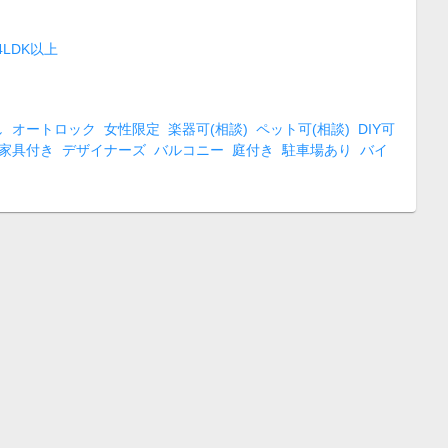
4LDK以上
し
オートロック
女性限定
楽器可(相談)
ペット可(相談)
DIY可
家具付き
デザイナーズ
バルコニー
庭付き
駐車場あり
バイ