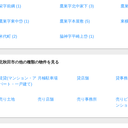
栄字前綱 (1)
鷹巣字北中家下 (3)
鷹巣
鷹巣字東中岱 (1)
鷹巣字本屋敷 (5)
東横
米代町 (2)
脇神字平崎上岱 (1)
北秋田市の他の種類の物件を見る
賃貸(マンション・ア
月極駐車場
貸店舗
貸事務
パート・一戸建て)
売り土地
売り店舗
売り事務所
売りビ
ンショ