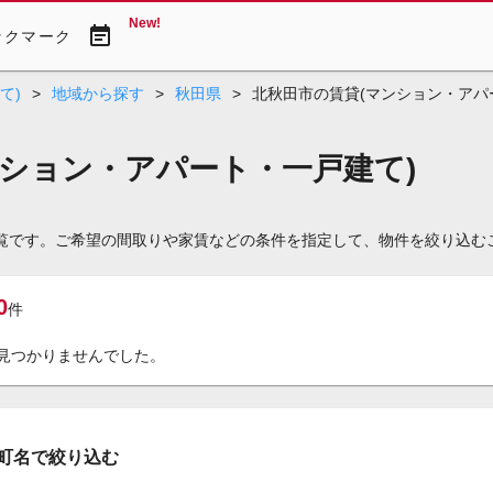
New!
event_note
ックマーク
て)
>
地域から探す
>
秋田県
>
北秋田市の賃貸(マンション・アパ
ション・アパート・一戸建て)
一覧です。ご希望の間取りや家賃などの条件を指定して、物件を絞り込む
0
件
見つかりませんでした。
町名で絞り込む