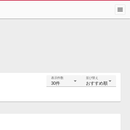
menu
表示件数
並び替え
30件
おすすめ順