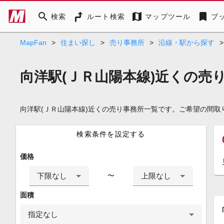
search
map
bookmark
検索
ルート検索
マップツール
ブ
MapFan
>
住まい探し
>
売り事務所
>
沿線・駅から探す
>
向洋駅(ＪＲ山陽本線)近くの売
向洋駅(ＪＲ山陽本線)近くの売り事務所一覧です。ご希望の間
検索条件を設定する
価格
下限なし
上限なし
〜
面積
指定なし