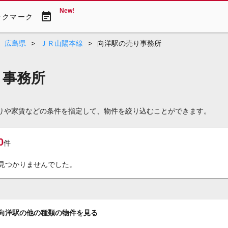
New!
event_note
ックマーク
広島県
>
ＪＲ山陽本線
>
向洋駅の売り事務所
り事務所
取りや家賃などの条件を指定して、物件を絞り込むことができます。
0
件
見つかりませんでした。
向洋駅の他の種類の物件を見る