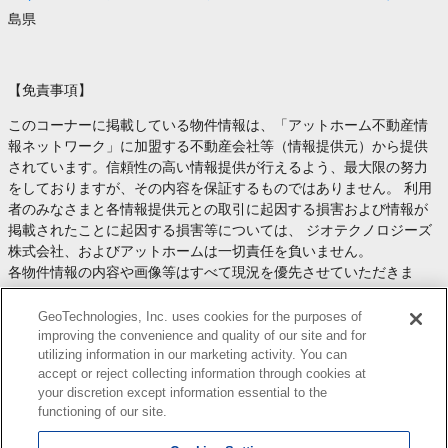
島県
【免責事項】
このコーナーに掲載している物件情報は、「アットホーム不動産情
報ネットワーク」に加盟する不動産会社等（情報提供元）から提供
されています。信頼性の高い情報提供が行えるよう、最大限の努力
をしておりますが、その内容を保証するものではありません。 利用
者のみなさまと各情報提供元との取引に起因する損害および情報が
掲載されたことに起因する損害等については、 ジオテクノロジーズ
株式会社、およびアットホームは一切責任を負いません。
各物件情報の内容や画像等はすべて現況を優先させていただきま
す。
お取引等（お取引の準備、資金調達等を含みます）の際には、内容
GeoTechnologies, Inc. uses cookies for the purposes of
や契約条件等について、 各情報提供元より十分な説明を受け、ご自
improving the convenience and quality of our site and for
utilizing information in our marketing activity. You can
身でご確認の上、判断してください。
accept or reject collecting information through cookies at
このコーナーへの物件情報のご掲載、その他不動産業務ソリューシ
your discretion except information essential to the
ョン等についての不動産会社様のお問合せは
こちら
からお願いいた
functioning of our site.
します。