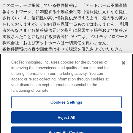
このコーナーに掲載している物件情報は、「アットホーム不動産情
報ネットワーク」に加盟する不動産会社等（情報提供元）から提供
されています。信頼性の高い情報提供が行えるよう、最大限の努力
をしておりますが、その内容を保証するものではありません。 利用
者のみなさまと各情報提供元との取引に起因する損害および情報が
掲載されたことに起因する損害等については、 ジオテクノロジーズ
株式会社、およびアットホームは一切責任を負いません。
各物件情報の内容や画像等はすべて現況を優先させていただきま
す。
お取引等（お取引の準備、資金調達等を含みます）の際には、内容
GeoTechnologies, Inc. uses cookies for the purposes of
や契約条件等について、 各情報提供元より十分な説明を受け、ご自
improving the convenience and quality of our site and for
utilizing information in our marketing activity. You can
身でご確認の上、判断してください。
accept or reject collecting information through cookies at
このコーナーへの物件情報のご掲載、その他不動産業務ソリューシ
your discretion except information essential to the
ョン等についての不動産会社様のお問合せは
こちら
からお願いいた
functioning of our site.
します。
Cookies Settings
Reject All
Copyright(c) At Home Co.,Ltd. このサイトに掲載している情報の無断転載を禁止します。著作権
はアットホーム（株）またはその情報提供者に帰属します。
本ページはプロモーションが含まれています。
Accept All Cookies