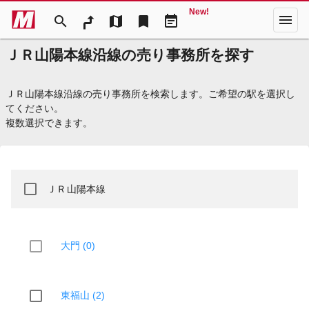
New!
menu
search
map
bookmark
event_note
ＪＲ山陽本線沿線の売り事務所を探す
ＪＲ山陽本線沿線の売り事務所を検索します。ご希望の駅を選択し
てください。
複数選択できます。
ＪＲ山陽本線
大門 (0)
東福山 (2)