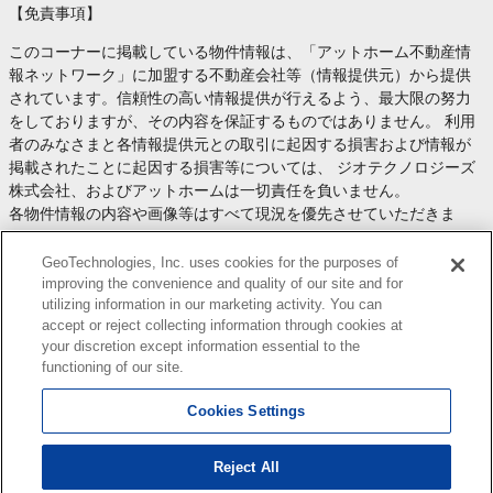
【免責事項】
このコーナーに掲載している物件情報は、「アットホーム不動産情
報ネットワーク」に加盟する不動産会社等（情報提供元）から提供
されています。信頼性の高い情報提供が行えるよう、最大限の努力
をしておりますが、その内容を保証するものではありません。 利用
者のみなさまと各情報提供元との取引に起因する損害および情報が
掲載されたことに起因する損害等については、 ジオテクノロジーズ
株式会社、およびアットホームは一切責任を負いません。
各物件情報の内容や画像等はすべて現況を優先させていただきま
す。
お取引等（お取引の準備、資金調達等を含みます）の際には、内容
GeoTechnologies, Inc. uses cookies for the purposes of
や契約条件等について、 各情報提供元より十分な説明を受け、ご自
improving the convenience and quality of our site and for
utilizing information in our marketing activity. You can
身でご確認の上、判断してください。
accept or reject collecting information through cookies at
このコーナーへの物件情報のご掲載、その他不動産業務ソリューシ
your discretion except information essential to the
ョン等についての不動産会社様のお問合せは
こちら
からお願いいた
functioning of our site.
します。
Cookies Settings
Reject All
Copyright(c) At Home Co.,Ltd. このサイトに掲載している情報の無断転載を禁止します。著作権
はアットホーム（株）またはその情報提供者に帰属します。