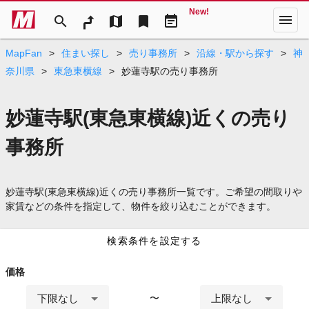
New!
menu
search
map
bookmark
event_note
MapFan
>
住まい探し
>
売り事務所
>
沿線・駅から探す
>
神
奈川県
>
東急東横線
>
妙蓮寺駅の売り事務所
妙蓮寺駅(東急東横線)近くの売り
事務所
妙蓮寺駅(東急東横線)近くの売り事務所一覧です。ご希望の間取りや
家賃などの条件を指定して、物件を絞り込むことができます。
検索条件を設定する
価格
下限なし
上限なし
〜