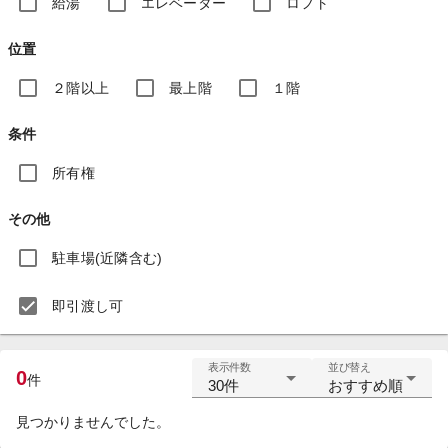
給湯
エレベーター
ロフト
位置
２階以上
最上階
１階
条件
所有権
その他
駐車場(近隣含む)
即引渡し可
表示件数
並び替え
0
件
30件
おすすめ順
見つかりませんでした。