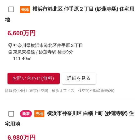
横浜市港北区 仲手原２丁目 (妙蓮寺駅) 住宅用
売地
地
6,600万円
神奈川県横浜市港北区仲手原２丁目
東急東横線 / 妙蓮寺駅
徒歩9分
111.40㎡
お問い合わせ(無料)
詳細を見る
情報提供会社: 東京住空間 横浜オフィス 住空間不動産販売(株)
横浜市神奈川区 白幡上町 (妙蓮寺駅) 住
新着
売地
宅用地
6,980万円