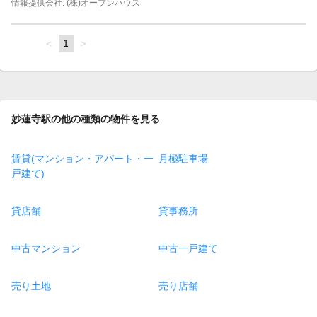
情報提供会社: (株)オープンハウス
page
You're
1
page
on
page
妙蓮寺駅の他の種類の物件を見る
賃貸(マンション・アパート・一
月極駐車場
戸建て)
貸店舗
貸事務所
中古マンション
中古一戸建て
売り土地
売り店舗