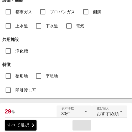
設備・機能
都市ガス
プロパンガス
側溝
上水道
下水道
電気
共用施設
浄化槽
特徴
整形地
平坦地
即引渡し可
表示件数
並び替え
29
件
30件
おすすめ順
chevron_right
すべて選択