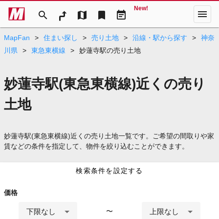
New!
menu
search
map
bookmark
event_note
MapFan
>
住まい探し
>
売り土地
>
沿線・駅から探す
>
神奈
川県
>
東急東横線
>
妙蓮寺駅の売り土地
妙蓮寺駅(東急東横線)近くの売り
土地
妙蓮寺駅(東急東横線)近くの売り土地一覧です。ご希望の間取りや家
賃などの条件を指定して、物件を絞り込むことができます。
検索条件を設定する
価格
下限なし
上限なし
〜