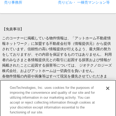
売り事務所
売りビル・ 一棟売マンション等
【免責事項】
このコーナーに掲載している物件情報は、「アットホーム不動産情
報ネットワーク」に加盟する不動産会社等（情報提供元）から提供
されています。信頼性の高い情報提供が行えるよう、最大限の努力
をしておりますが、その内容を保証するものではありません。 利用
者のみなさまと各情報提供元との取引に起因する損害および情報が
掲載されたことに起因する損害等については、 ジオテクノロジーズ
株式会社、およびアットホームは一切責任を負いません。
各物件情報の内容や画像等はすべて現況を優先させていただきま
す。
お取引等（お取引の準備、資金調達等を含みます）の際には、内容
GeoTechnologies, Inc. uses cookies for the purposes of
や契約条件等について、 各情報提供元より十分な説明を受け、ご自
improving the convenience and quality of our site and for
utilizing information in our marketing activity. You can
身でご確認の上、判断してください。
accept or reject collecting information through cookies at
このコーナーへの物件情報のご掲載、その他不動産業務ソリューシ
your discretion except information essential to the
ョン等についての不動産会社様のお問合せは
こちら
からお願いいた
functioning of our site.
します。