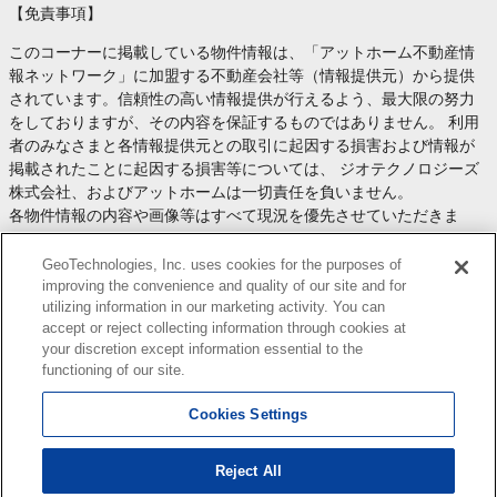
【免責事項】
このコーナーに掲載している物件情報は、「アットホーム不動産情
報ネットワーク」に加盟する不動産会社等（情報提供元）から提供
されています。信頼性の高い情報提供が行えるよう、最大限の努力
をしておりますが、その内容を保証するものではありません。 利用
者のみなさまと各情報提供元との取引に起因する損害および情報が
掲載されたことに起因する損害等については、 ジオテクノロジーズ
株式会社、およびアットホームは一切責任を負いません。
各物件情報の内容や画像等はすべて現況を優先させていただきま
す。
お取引等（お取引の準備、資金調達等を含みます）の際には、内容
GeoTechnologies, Inc. uses cookies for the purposes of
や契約条件等について、 各情報提供元より十分な説明を受け、ご自
improving the convenience and quality of our site and for
utilizing information in our marketing activity. You can
身でご確認の上、判断してください。
accept or reject collecting information through cookies at
このコーナーへの物件情報のご掲載、その他不動産業務ソリューシ
your discretion except information essential to the
ョン等についての不動産会社様のお問合せは
こちら
からお願いいた
functioning of our site.
します。
Cookies Settings
Reject All
Copyright(c) At Home Co.,Ltd. このサイトに掲載している情報の無断転載を禁止します。著作権
はアットホーム（株）またはその情報提供者に帰属します。