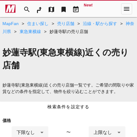
New!
menu
search
map
bookmark
event_note
MapFan
>
住まい探し
>
売り店舗
>
沿線・駅から探す
>
神奈
川県
>
東急東横線
>
妙蓮寺駅の売り店舗
妙蓮寺駅(東急東横線)近くの売り
店舗
妙蓮寺駅(東急東横線)近くの売り店舗一覧です。ご希望の間取りや家
賃などの条件を指定して、物件を絞り込むことができます。
検索条件を設定する
価格
下限なし
上限なし
〜