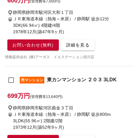
600万円
(管理費等7,000円)
静岡県静岡市駿河区大和１丁目
ＪＲ東海道本線（熱海～米原） / 静岡駅
徒歩12分
3DK(66.94㎡) 4階建/4階
1978年12月(築47年9ヶ月)
お問い合わせ(無料)
詳細を見る
情報提供会社: (株)アーガス イエステーション掛川店
東カンマンション ２０３ 3LDK
売マンション
699万円
(管理費等13,640円)
静岡県静岡市駿河区曲金３丁目
ＪＲ東海道本線（熱海～米原） / 静岡駅
徒歩800m
3LDK(55.96㎡) 2階建/2階
1973年12月(築52年9ヶ月)