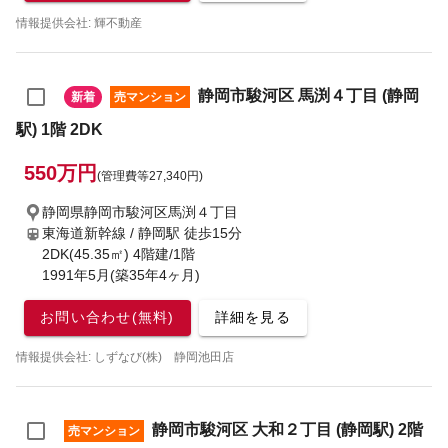
情報提供会社: 輝不動産
静岡市駿河区 馬渕４丁目 (静岡
新着
売マンション
駅) 1階 2DK
550万円
(管理費等27,340円)
静岡県静岡市駿河区馬渕４丁目
東海道新幹線 / 静岡駅
徒歩15分
2DK(45.35㎡) 4階建/1階
1991年5月(築35年4ヶ月)
お問い合わせ(無料)
詳細を見る
情報提供会社: しずなび(株) 静岡池田店
静岡市駿河区 大和２丁目 (静岡駅) 2階
売マンション