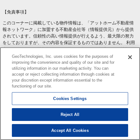
【免責事項】
このコーナーに掲載している物件情報は、「アットホーム不動産情
報ネットワーク」に加盟する不動産会社等（情報提供元）から提供
されています。信頼性の高い情報提供が行えるよう、最大限の努力
をしておりますが、その内容を保証するものではありません。 利用
者のみなさまと各情報提供元との取引に起因する損害および情報が
掲載されたことに起因する損害等については、 ジオテクノロジーズ
GeoTechnologies, Inc. uses cookies for the purposes of
株式会社、およびアットホームは一切責任を負いません。
improving the convenience and quality of our site and for
utilizing information in our marketing activity. You can
各物件情報の内容や画像等はすべて現況を優先させていただきま
accept or reject collecting information through cookies at
す。
your discretion except information essential to the
お取引等（お取引の準備、資金調達等を含みます）の際には、内容
functioning of our site.
や契約条件等について、 各情報提供元より十分な説明を受け、ご自
身でご確認の上、判断してください。
Cookies Settings
このコーナーへの物件情報のご掲載、その他不動産業務ソリューシ
ョン等についての不動産会社様のお問合せは
こちら
からお願いいた
Reject All
します。
Accept All Cookies
123
検索結果を見る
件