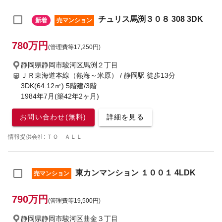
チュリス馬渕３０８ 308 3DK
新着
売マンション
780万円
(管理費等17,250円)
静岡県静岡市駿河区馬渕２丁目
ＪＲ東海道本線（熱海～米原） / 静岡駅
徒歩13分
3DK(64.12㎡) 5階建/3階
1984年7月(築42年2ヶ月)
お問い合わせ(無料)
詳細を見る
情報提供会社: ＴＯ ＡＬＬ
東カンマンション １００１ 4LDK
売マンション
790万円
(管理費等19,500円)
静岡県静岡市駿河区曲金３丁目