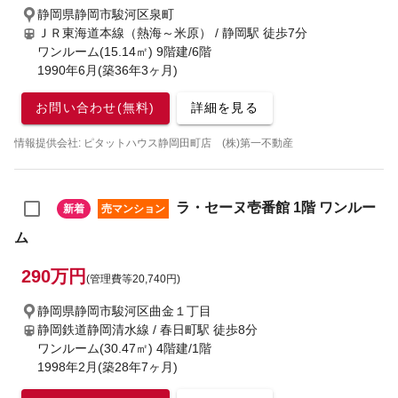
静岡県静岡市駿河区泉町
ＪＲ東海道本線（熱海～米原） / 静岡駅
徒歩7分
ワンルーム(15.14㎡) 9階建/6階
1990年6月(築36年3ヶ月)
お問い合わせ(無料)
詳細を見る
情報提供会社: ピタットハウス静岡田町店 (株)第一不動産
ラ・セーヌ壱番館 1階 ワンルー
新着
売マンション
ム
290万円
(管理費等20,740円)
静岡県静岡市駿河区曲金１丁目
静岡鉄道静岡清水線 / 春日町駅
徒歩8分
ワンルーム(30.47㎡) 4階建/1階
1998年2月(築28年7ヶ月)