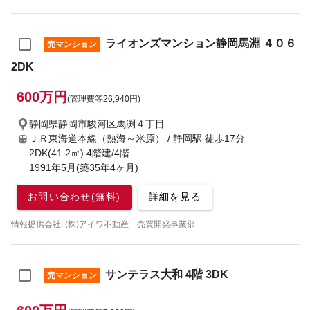
ライオンズマンション静岡馬淵 ４０６
売マンション
2DK
600万円
(管理費等26,940円)
静岡県静岡市駿河区馬渕４丁目
ＪＲ東海道本線（熱海～米原） / 静岡駅
徒歩17分
2DK(41.2㎡) 4階建/4階
1991年5月(築35年4ヶ月)
お問い合わせ(無料)
詳細を見る
情報提供会社: (株)アイワ不動産 売買開発事業部
サンテラス大和 4階 3DK
売マンション