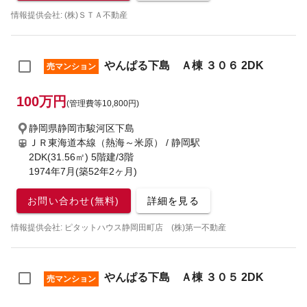
情報提供会社: (株)ＳＴＡ不動産
やんぱる下島 Ａ棟 ３０６ 2DK
売マンション
100万円
(管理費等10,800円)
静岡県静岡市駿河区下島
ＪＲ東海道本線（熱海～米原） / 静岡駅
2DK(31.56㎡) 5階建/3階
1974年7月(築52年2ヶ月)
お問い合わせ(無料)
詳細を見る
情報提供会社: ピタットハウス静岡田町店 (株)第一不動産
やんぱる下島 Ａ棟 ３０５ 2DK
売マンション