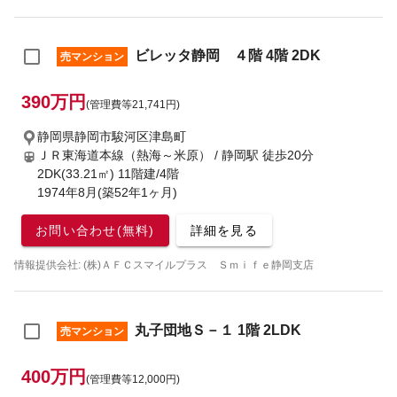
ビレッタ静岡 ４階 4階 2DK
売マンション
390万円
(管理費等21,741円)
静岡県静岡市駿河区津島町
ＪＲ東海道本線（熱海～米原） / 静岡駅
徒歩20分
2DK(33.21㎡) 11階建/4階
1974年8月(築52年1ヶ月)
お問い合わせ(無料)
詳細を見る
情報提供会社: (株)ＡＦＣスマイルプラス Ｓｍｉｆｅ静岡支店
丸子団地Ｓ－１ 1階 2LDK
売マンション
400万円
(管理費等12,000円)