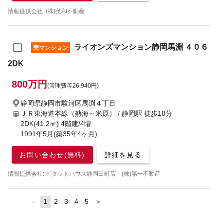
情報提供会社: (株)英和不動産
ライオンズマンション静岡馬淵 ４０６
売マンション
2DK
800万円
(管理費等26,940円)
静岡県静岡市駿河区馬渕４丁目
ＪＲ東海道本線（熱海～米原） / 静岡駅
徒歩18分
2DK(41.2㎡) 4階建/4階
1991年5月(築35年4ヶ月)
お問い合わせ(無料)
詳細を見る
情報提供会社: ピタットハウス静岡田町店 (株)第一不動産
page
You're
1
page
2
page
3
page
4
page
5
page
on