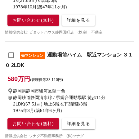
1K(27.85㎡) 6階建/3階
1978年10月(築47年11ヶ月)
お問い合わせ(無料)
詳細を見る
情報提供会社: ピタットハウス静岡田町店 (株)第一不動産
運動場前ハイム 駅近マンション ３１
売マンション
０ 2LDK
580万円
(管理費等33,110円)
静岡県静岡市駿河区聖一色
静岡鉄道静岡清水線 / 県総合運動場駅
徒歩11分
2LDK(67.51㎡) 地上6階地下3階建/3階
1975年3月(築51年6ヶ月)
お問い合わせ(無料)
詳細を見る
情報提供会社: ツナグ不動産事務所 (株)ツナグ