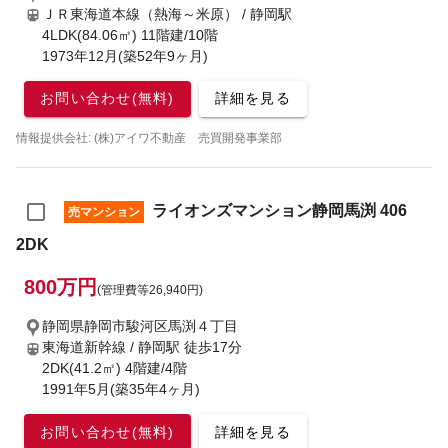
ＪＲ東海道本線（熱海～米原） / 静岡駅
4LDK(84.06㎡) 11階建/10階
1973年12月(築52年9ヶ月)
お問い合わせ(無料)
詳細を見る
情報提供会社: (株)アイワ不動産 売買開発事業部
ライオンズマンション静岡馬渕 406
売マンション
2DK
800万円
(管理費等26,940円)
静岡県静岡市駿河区馬渕４丁目
東海道新幹線 / 静岡駅
徒歩17分
2DK(41.2㎡) 4階建/4階
1991年5月(築35年4ヶ月)
お問い合わせ(無料)
詳細を見る