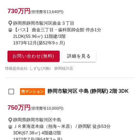
730万円
(管理費等13,640円)
静岡県静岡市駿河区曲金３丁目
【バス】 曲金三丁目・歯科医師会館 停歩1分
2LDK(55.96㎡) 11階建/3階
1973年12月(築52年9ヶ月)
お問い合わせ(無料)
詳細を見る
情報提供会社: しずなび(株) 静岡稲川店
静岡市駿河区 中島 (静岡駅) 2階 3DK
売マンション
750万円
(管理費等10,000円)
静岡県静岡市駿河区中島
ＪＲ東海道本線（熱海～米原） / 静岡駅
徒歩53分
3DK(67.38㎡) 4階建/2階
1972年7月(築54年2ヶ月)