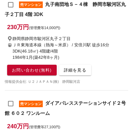
丸子南団地Ｓ－４棟 静岡市駿河区丸
売マンション
子２丁目 4階 3DK
230万円
(管理費等14,000円)
静岡県静岡市駿河区丸子２丁目
ＪＲ東海道本線（熱海～米原） / 安倍川駅
徒歩16分
3DK(46.18㎡) 4階建/4階
1984年1月(築42年8ヶ月)
お問い合わせ(無料)
詳細を見る
情報提供会社: Ｕ２ＪＡＰＡＮ(株) 静岡駿河店
ダイアパレスステーションサイド２号
売マンション
館 ６０２ ワンルーム
240万円
(管理費等27,100円)