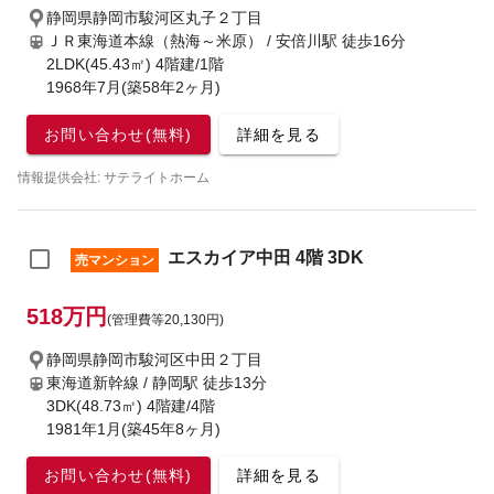
静岡県静岡市駿河区丸子２丁目
ＪＲ東海道本線（熱海～米原） / 安倍川駅
徒歩16分
2LDK(45.43㎡) 4階建/1階
1968年7月(築58年2ヶ月)
お問い合わせ(無料)
詳細を見る
情報提供会社: サテライトホーム
エスカイア中田 4階 3DK
売マンション
518万円
(管理費等20,130円)
静岡県静岡市駿河区中田２丁目
東海道新幹線 / 静岡駅
徒歩13分
3DK(48.73㎡) 4階建/4階
1981年1月(築45年8ヶ月)
お問い合わせ(無料)
詳細を見る