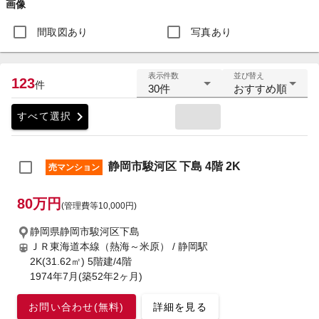
画像
間取図あり
写真あり
表示件数
並び替え
123
件
30件
おすすめ順
chevron_right
すべて選択
静岡市駿河区 下島 4階 2K
売マンション
80万円
(管理費等10,000円)
静岡県静岡市駿河区下島
ＪＲ東海道本線（熱海～米原） / 静岡駅
2K(31.62㎡) 5階建/4階
1974年7月(築52年2ヶ月)
お問い合わせ(無料)
詳細を見る