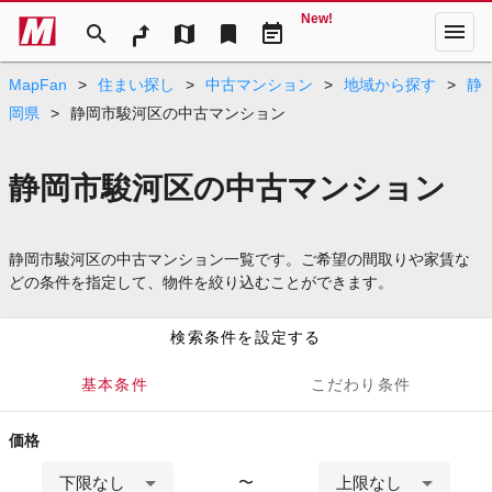
New!
menu
search
map
bookmark
event_note
MapFan
>
住まい探し
>
中古マンション
>
地域から探す
>
静
岡県
>
静岡市駿河区の中古マンション
静岡市駿河区の中古マンション
静岡市駿河区の中古マンション一覧です。ご希望の間取りや家賃な
どの条件を指定して、物件を絞り込むことができます。
検索条件を設定する
基本条件
こだわり条件
価格
下限なし
上限なし
〜