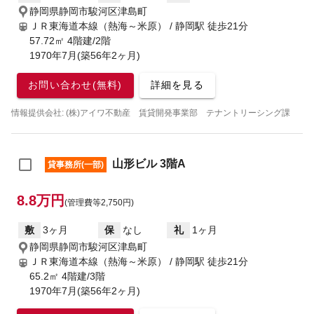
静岡県静岡市駿河区津島町
ＪＲ東海道本線（熱海～米原） / 静岡駅
徒歩21分
57.72㎡ 4階建/2階
1970年7月(築56年2ヶ月)
お問い合わせ(無料)
詳細を見る
情報提供会社: (株)アイワ不動産 賃貸開発事業部 テナントリーシング課
山形ビル 3階A
貸事務所(一部)
8.8万円
(管理費等2,750円)
敷
3ヶ月
保
なし
礼
1ヶ月
静岡県静岡市駿河区津島町
ＪＲ東海道本線（熱海～米原） / 静岡駅
徒歩21分
65.2㎡ 4階建/3階
1970年7月(築56年2ヶ月)