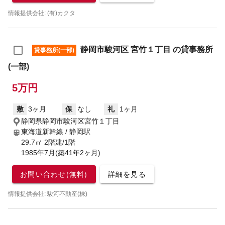
情報提供会社: (有)カクタ
静岡市駿河区 宮竹１丁目 の貸事務所
貸事務所(一部)
(一部)
5万円
敷
3ヶ月
保
なし
礼
1ヶ月
静岡県静岡市駿河区宮竹１丁目
東海道新幹線 / 静岡駅
29.7㎡ 2階建/1階
1985年7月(築41年2ヶ月)
お問い合わせ(無料)
詳細を見る
情報提供会社: 駿河不動産(株)