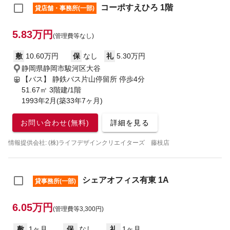
コーポすえひろ 1階
貸店舗・事務所(一部)
5.83万円
(管理費等なし)
敷
10.60万円
保
なし
礼
5.30万円
静岡県静岡市駿河区大谷
【バス】 静鉄バス片山停留所 停歩4分
51.67㎡ 3階建/1階
1993年2月(築33年7ヶ月)
お問い合わせ(無料)
詳細を見る
情報提供会社: (株)ライフデザインクリエイターズ 藤枝店
シェアオフィス有東 1A
貸事務所(一部)
6.05万円
(管理費等3,300円)
敷
1ヶ月
保
なし
礼
1ヶ月