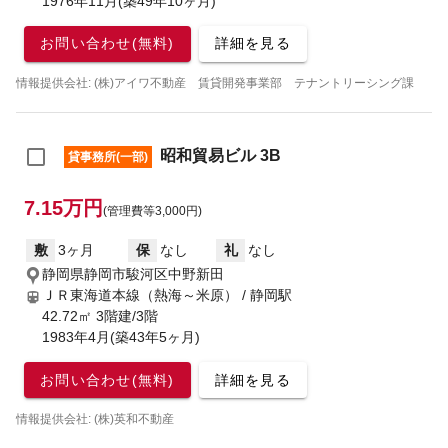
1976年11月(築49年10ヶ月)
お問い合わせ(無料)
詳細を見る
情報提供会社: (株)アイワ不動産 賃貸開発事業部 テナントリーシング課
昭和貿易ビル 3B
貸事務所(一部)
7.15万円
(管理費等3,000円)
敷
3ヶ月
保
なし
礼
なし
静岡県静岡市駿河区中野新田
ＪＲ東海道本線（熱海～米原） / 静岡駅
42.72㎡ 3階建/3階
1983年4月(築43年5ヶ月)
お問い合わせ(無料)
詳細を見る
情報提供会社: (株)英和不動産