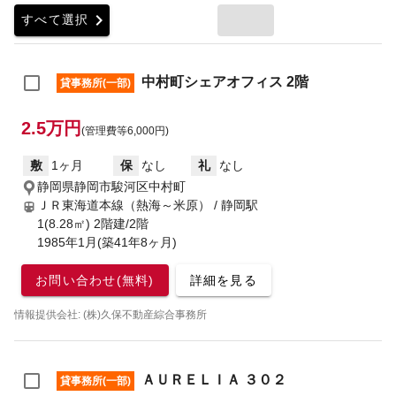
chevron_right
すべて選択
中村町シェアオフィス 2階
貸事務所(一部)
2.5万円
(管理費等6,000円)
敷
1ヶ月
保
なし
礼
なし
静岡県静岡市駿河区中村町
ＪＲ東海道本線（熱海～米原） / 静岡駅
1(8.28㎡) 2階建/2階
1985年1月(築41年8ヶ月)
お問い合わせ(無料)
詳細を見る
情報提供会社: (株)久保不動産綜合事務所
ＡＵＲＥＬＩＡ ３０２
貸事務所(一部)