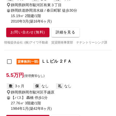
静岡県静岡市駿河区有東３丁目
静岡鉄道静岡清水線 / 春日町駅
徒歩30分
15.19㎡ 2階建/1階
2010年3月(築16年6ヶ月)
お問い合わせ(無料)
詳細を見る
情報提供会社: (株)アイワ不動産 賃貸開発事業部 テナントリーシング課
ＬＬビル ２ＦＡ
貸事務所(一部)
5.5万円
(管理費等なし)
敷
3ヶ月
保
なし
礼
なし
静岡県静岡市駿河区手越原
【バス】 轟橋 停歩1分
27.76㎡ 3階建/1階
1984年1月(築42年8ヶ月)