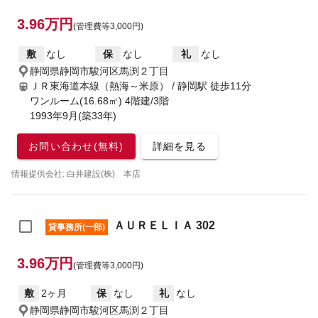
3.96万円
(管理費等3,000円)
敷
なし
保
なし
礼
なし
静岡県静岡市駿河区馬渕２丁目
ＪＲ東海道本線（熱海～米原） / 静岡駅
徒歩11分
ワンルーム(16.68㎡) 4階建/3階
1993年9月(築33年)
お問い合わせ(無料)
詳細を見る
情報提供会社: 白井建設(株) 本店
ＡＵＲＥＬＩＡ 302
貸事務所(一部)
3.96万円
(管理費等3,000円)
敷
2ヶ月
保
なし
礼
なし
静岡県静岡市駿河区馬渕２丁目