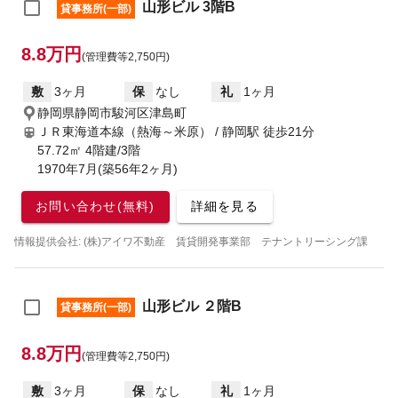
山形ビル 3階B
貸事務所(一部)
8.8万円
(管理費等2,750円)
敷
3ヶ月
保
なし
礼
1ヶ月
静岡県静岡市駿河区津島町
ＪＲ東海道本線（熱海～米原） / 静岡駅
徒歩21分
57.72㎡ 4階建/3階
1970年7月(築56年2ヶ月)
お問い合わせ(無料)
詳細を見る
情報提供会社: (株)アイワ不動産 賃貸開発事業部 テナントリーシング課
山形ビル ２階B
貸事務所(一部)
8.8万円
(管理費等2,750円)
敷
3ヶ月
保
なし
礼
1ヶ月