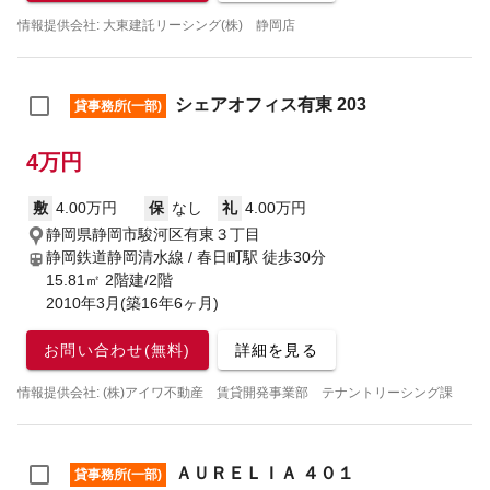
情報提供会社: 大東建託リーシング(株) 静岡店
シェアオフィス有東 203
貸事務所(一部)
4万円
敷
4.00万円
保
なし
礼
4.00万円
静岡県静岡市駿河区有東３丁目
静岡鉄道静岡清水線 / 春日町駅
徒歩30分
15.81㎡ 2階建/2階
2010年3月(築16年6ヶ月)
お問い合わせ(無料)
詳細を見る
情報提供会社: (株)アイワ不動産 賃貸開発事業部 テナントリーシング課
ＡＵＲＥＬＩＡ ４０１
貸事務所(一部)