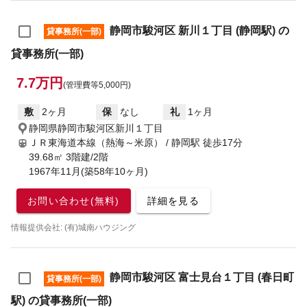
静岡市駿河区 新川１丁目 (静岡駅) の
貸事務所(一部)
貸事務所(一部)
7.7万円
(管理費等5,000円)
敷
2ヶ月
保
なし
礼
1ヶ月
静岡県静岡市駿河区新川１丁目
ＪＲ東海道本線（熱海～米原） / 静岡駅
徒歩17分
39.68㎡ 3階建/2階
1967年11月(築58年10ヶ月)
お問い合わせ(無料)
詳細を見る
情報提供会社: (有)城南ハウジング
静岡市駿河区 富士見台１丁目 (春日町
貸事務所(一部)
駅) の貸事務所(一部)