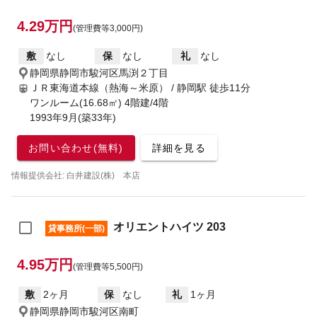
4.29万円
(管理費等3,000円)
敷
なし
保
なし
礼
なし
静岡県静岡市駿河区馬渕２丁目
ＪＲ東海道本線（熱海～米原） / 静岡駅
徒歩11分
ワンルーム(16.68㎡) 4階建/4階
1993年9月(築33年)
お問い合わせ(無料)
詳細を見る
情報提供会社: 白井建設(株) 本店
オリエントハイツ 203
貸事務所(一部)
4.95万円
(管理費等5,500円)
敷
2ヶ月
保
なし
礼
1ヶ月
静岡県静岡市駿河区南町