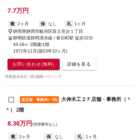
7.7万円
敷
2ヶ月
保
なし
礼
1ヶ月
静岡県静岡市駿河区富士見台１丁目
静岡鉄道静岡清水線 / 春日町駅
徒歩32分
49.58㎡ 2階建/1階
1972年11月(築53年10ヶ月)
お問い合わせ(無料)
詳細を見る
情報提供会社: (有)城南ハウジング
大伸木工２Ｆ店舗・事務所（＾
貸店舗・事務所(一部)
＾） 2階
8.36万円
(管理費等なし)
敷
2ヶ月
保
なし
礼
1ヶ月