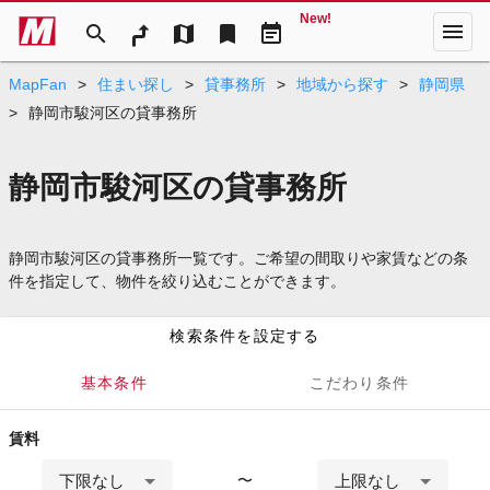
New!
menu
search
map
bookmark
event_note
MapFan
>
住まい探し
>
貸事務所
>
地域から探す
>
静岡県
>
静岡市駿河区の貸事務所
静岡市駿河区の貸事務所
静岡市駿河区の貸事務所一覧です。ご希望の間取りや家賃などの条
件を指定して、物件を絞り込むことができます。
検索条件を設定する
基本条件
こだわり条件
賃料
下限なし
上限なし
〜