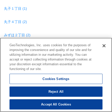
丸子１丁目 (1)
丸子４丁目 (2)
みずほ２丁目 (2)
GeoTechnologies, Inc. uses cookies for the purposes of
みずほ４丁目 (1)
improving the convenience and quality of our site and for
utilizing information in our marketing activity. You can
accept or reject collecting information through cookies at
見瀬 (3)
your discretion except information essential to the
functioning of our site.
南安倍３丁目 (1)
Cookies Settings
南町 (15)
Reject All
宮竹１丁目 (6)
Accept All Cookies
181
検索結果を見る
件