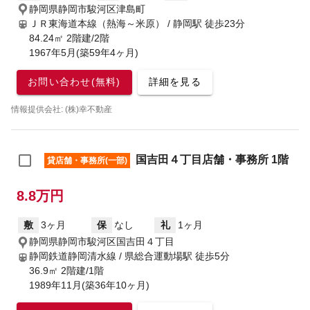
静岡県静岡市駿河区津島町
ＪＲ東海道本線（熱海～米原） / 静岡駅
徒歩23分
84.24㎡ 2階建/2階
1967年5月(築59年4ヶ月)
お問い合わせ(無料)
詳細を見る
情報提供会社: (株)幸不動産
国吉田４丁目店舗・事務所 1階
貸店舗・事務所(一部)
8.8万円
敷
3ヶ月
保
なし
礼
1ヶ月
静岡県静岡市駿河区国吉田４丁目
静岡鉄道静岡清水線 / 県総合運動場駅
徒歩5分
36.9㎡ 2階建/1階
1989年11月(築36年10ヶ月)