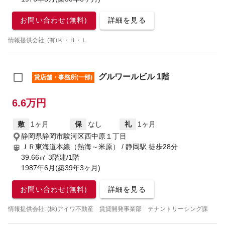
お問い合わせ(無料)
詳細を見る
情報提供会社: (有)Ｋ・Ｈ・Ｌ
グルワールビル 1階
貸店舗・事務所(一部)
6.6万円
敷
1ヶ月
保
なし
礼
1ヶ月
静岡県静岡市駿河区西中原１丁目
ＪＲ東海道本線（熱海～米原） / 静岡駅
徒歩28分
39.66㎡ 3階建/1階
1987年6月(築39年3ヶ月)
お問い合わせ(無料)
詳細を見る
情報提供会社: (株)アイワ不動産 賃貸開発事業部 テナントリーシング課