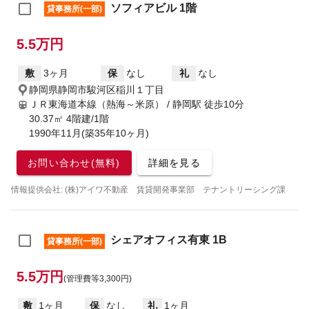
ソフィアビル 1階
貸事務所(一部)
5.5万円
敷
3ヶ月
保
なし
礼
なし
静岡県静岡市駿河区稲川１丁目
ＪＲ東海道本線（熱海～米原） / 静岡駅
徒歩10分
30.37㎡ 4階建/1階
1990年11月(築35年10ヶ月)
お問い合わせ(無料)
詳細を見る
情報提供会社: (株)アイワ不動産 賃貸開発事業部 テナントリーシング課
シェアオフィス有東 1B
貸事務所(一部)
5.5万円
(管理費等3,300円)
敷
1ヶ月
保
なし
礼
1ヶ月