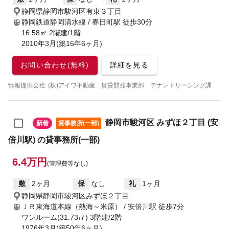
静岡県静岡市駿河区有東３丁目
静岡鉄道静岡清水線 / 春日町駅
徒歩30分
16.58㎡ 2階建/1階
2010年3月(築16年6ヶ月)
お問い合わせ(無料)
詳細を見る
情報提供会社: (株)アイワ不動産 賃貸開発事業部 テナントリーシング課
静岡市駿河区 みずほ２丁目 (安
新着
貸事務所(一部)
倍川駅) の貸事務所(一部)
6.4万円
(管理費等なし)
敷
2ヶ月
保
なし
礼
1ヶ月
静岡県静岡市駿河区みずほ２丁目
ＪＲ東海道本線（熱海～米原） / 安倍川駅
徒歩7分
ワンルーム(31.73㎡) 3階建/2階
1976年3月(築50年6ヶ月)