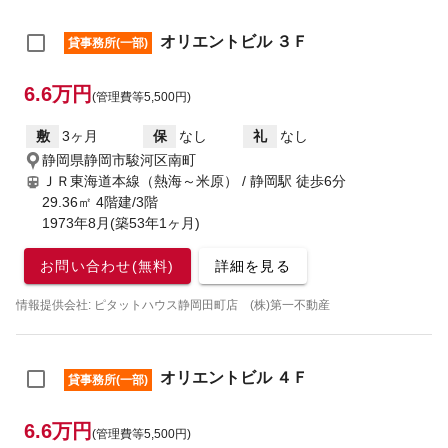
オリエントビル ３Ｆ
貸事務所(一部)
6.6万円
(管理費等5,500円)
敷
3ヶ月
保
なし
礼
なし
静岡県静岡市駿河区南町
ＪＲ東海道本線（熱海～米原） / 静岡駅
徒歩6分
29.36㎡ 4階建/3階
1973年8月(築53年1ヶ月)
お問い合わせ(無料)
詳細を見る
情報提供会社: ピタットハウス静岡田町店 (株)第一不動産
オリエントビル ４Ｆ
貸事務所(一部)
6.6万円
(管理費等5,500円)