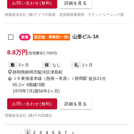
お問い合わせ(無料)
詳細を見る
情報提供会社: (株)アイワ不動産 賃貸開発事業部 テナントリーシング課
山形ビル 3A
新着
貸店舗・事務所(一部)
8.8万円
(管理費等2,750円)
敷
3ヶ月
保
なし
礼
1ヶ月
静岡県静岡市駿河区津島町
ＪＲ東海道本線（熱海～米原） / 静岡駅
徒歩21分
65.2㎡ 4階建/3階
1970年7月(築56年2ヶ月)
お問い合わせ(無料)
詳細を見る
情報提供会社: (株)千代田建設
page
You're
1
page
2
page
3
page
4
page
5
page
6
page
7
page