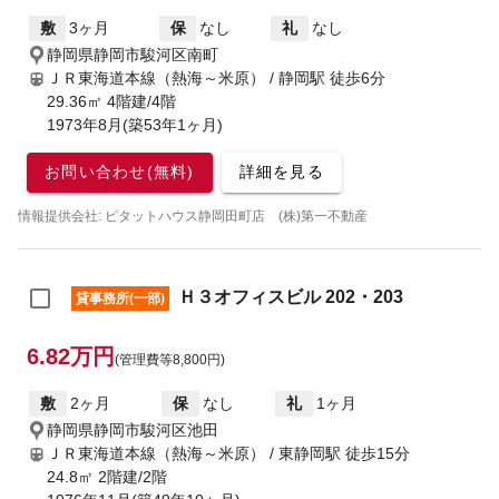
敷
3ヶ月
保
なし
礼
なし
静岡県静岡市駿河区南町
ＪＲ東海道本線（熱海～米原） / 静岡駅
徒歩6分
29.36㎡ 4階建/4階
1973年8月(築53年1ヶ月)
お問い合わせ(無料)
詳細を見る
情報提供会社: ピタットハウス静岡田町店 (株)第一不動産
Ｈ３オフィスビル 202・203
貸事務所(一部)
6.82万円
(管理費等8,800円)
敷
2ヶ月
保
なし
礼
1ヶ月
静岡県静岡市駿河区池田
ＪＲ東海道本線（熱海～米原） / 東静岡駅
徒歩15分
24.8㎡ 2階建/2階