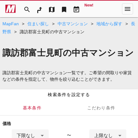
New!
menu
search
map
bookmark
event_note
MapFan
>
住まい探し
>
中古マンション
>
地域から探す
>
長
野県
>
諏訪郡富士見町の中古マンション
諏訪郡富士見町の中古マンション
諏訪郡富士見町の中古マンション一覧です。ご希望の間取りや家賃
などの条件を指定して、物件を絞り込むことができます。
検索条件を設定する
基本条件
こだわり条件
価格
下限なし
上限なし
〜