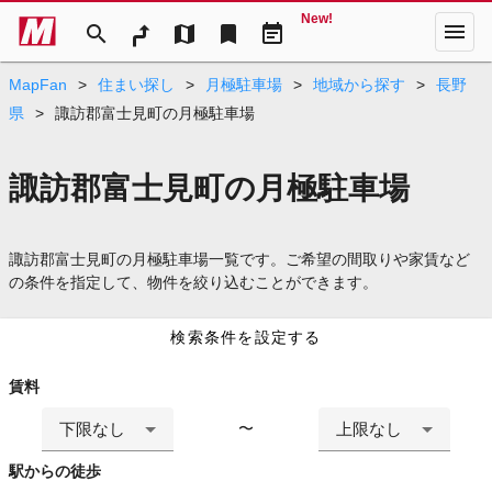
New!
menu
search
map
bookmark
event_note
MapFan
>
住まい探し
>
月極駐車場
>
地域から探す
>
長野
県
>
諏訪郡富士見町の月極駐車場
諏訪郡富士見町の月極駐車場
諏訪郡富士見町の月極駐車場一覧です。ご希望の間取りや家賃など
の条件を指定して、物件を絞り込むことができます。
検索条件を設定する
賃料
下限なし
上限なし
〜
駅からの徒歩