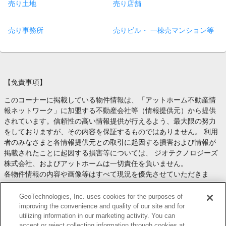
売り土地
売り店舗
売り事務所
売りビル・ 一棟売マンション等
【免責事項】
このコーナーに掲載している物件情報は、「アットホーム不動産情
報ネットワーク」に加盟する不動産会社等（情報提供元）から提供
されています。信頼性の高い情報提供が行えるよう、最大限の努力
をしておりますが、その内容を保証するものではありません。 利用
者のみなさまと各情報提供元との取引に起因する損害および情報が
掲載されたことに起因する損害等については、 ジオテクノロジーズ
株式会社、およびアットホームは一切責任を負いません。
各物件情報の内容や画像等はすべて現況を優先させていただきま
す。
お取引等（お取引の準備、資金調達等を含みます）の際には、内容
GeoTechnologies, Inc. uses cookies for the purposes of
や契約条件等について、 各情報提供元より十分な説明を受け、ご自
improving the convenience and quality of our site and for
utilizing information in our marketing activity. You can
身でご確認の上、判断してください。
accept or reject collecting information through cookies at