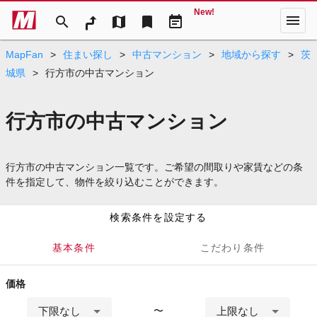
New!
menu
search
map
bookmark
event_note
MapFan
>
住まい探し
>
中古マンション
>
地域から探す
>
茨
城県
>
行方市の中古マンション
行方市の中古マンション
行方市の中古マンション一覧です。ご希望の間取りや家賃などの条
件を指定して、物件を絞り込むことができます。
検索条件を設定する
基本条件
こだわり条件
価格
下限なし
上限なし
〜