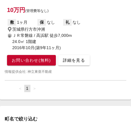
10万円
(管理費等なし)
敷
1ヶ月
保
なし
礼
なし
茨城県行方市沖洲
ＪＲ常磐線 / 高浜駅
徒歩7,000m
24.0㎡ 1階建
2016年10月(築9年11ヶ月)
お問い合わせ(無料)
詳細を見る
情報提供会社: 神立東亜不動産
page
You're
1
page
on
page
町名で絞り込む