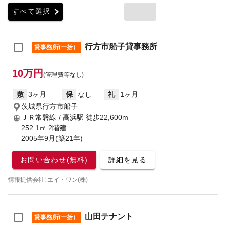
chevron_right
すべて選択
行方市船子貸事務所
貸事務所(一括）
10万円
(管理費等なし)
敷
3ヶ月
保
なし
礼
1ヶ月
茨城県行方市船子
ＪＲ常磐線 / 高浜駅
徒歩22,600m
252.1㎡ 2階建
2005年9月(築21年)
お問い合わせ(無料)
詳細を見る
情報提供会社: エイ・ワン(株)
山田テナント
貸事務所(一括）