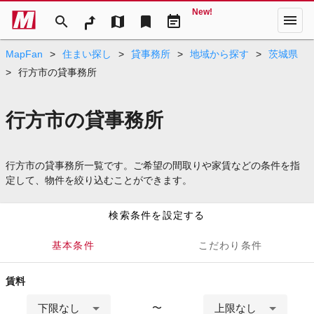
New!
menu
search
map
bookmark
event_note
MapFan
>
住まい探し
>
貸事務所
>
地域から探す
>
茨城県
>
行方市の貸事務所
行方市の貸事務所
行方市の貸事務所一覧です。ご希望の間取りや家賃などの条件を指
定して、物件を絞り込むことができます。
検索条件を設定する
基本条件
こだわり条件
賃料
下限なし
上限なし
〜