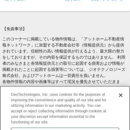
【免責事項】
このコーナーに掲載している物件情報は、「アットホーム不動産情
報ネットワーク」に加盟する不動産会社等（情報提供元）から提供
されています。信頼性の高い情報提供が行えるよう、最大限の努力
をしておりますが、その内容を保証するものではありません。 利用
者のみなさまと各情報提供元との取引に起因する損害および情報が
掲載されたことに起因する損害等については、 ジオテクノロジーズ
株式会社、およびアットホームは一切責任を負いません。
各物件情報の内容や画像等はすべて現況を優先させていただきま
す。
お取引等（お取引の準備、資金調達等を含みます）の際には、内容
GeoTechnologies, Inc. uses cookies for the purposes of
や契約条件等について、 各情報提供元より十分な説明を受け、ご自
improving the convenience and quality of our site and for
utilizing information in our marketing activity. You can
身でご確認の上、判断してください。
accept or reject collecting information through cookies at
このコーナーへの物件情報のご掲載、その他不動産業務ソリューシ
your discretion except information essential to the
ョン等についての不動産会社様のお問合せは
こちら
からお願いいた
functioning of our site.
します。