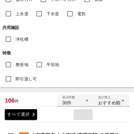
上水道
下水道
電気
共用施設
浄化槽
特徴
整形地
平坦地
即引渡し可
表示件数
並び替え
106
件
30件
おすすめ順
chevron_right
すべて選択