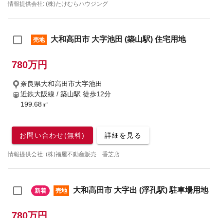
情報提供会社: (株)たけむらハウジング
大和高田市 大字池田 (築山駅) 住宅用地
売地
780万円
奈良県大和高田市大字池田
近鉄大阪線 / 築山駅
徒歩12分
199.68㎡
お問い合わせ(無料)
詳細を見る
情報提供会社: (株)福屋不動産販売 香芝店
大和高田市 大字出 (浮孔駅) 駐車場用地
新着
売地
780万円