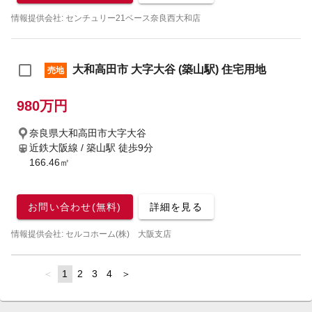
情報提供会社: センチュリー21ベース奈良西大和店
大和高田市 大字大谷 (築山駅) 住宅用地
売地
980万円
奈良県大和高田市大字大谷
近鉄大阪線 / 築山駅
徒歩9分
166.46㎡
お問い合わせ(無料)
詳細を見る
情報提供会社: セルコホーム(株) 大阪支店
page
You're
1
page
2
page
3
page
4
page
on
page