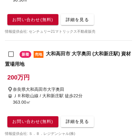
90.30㎡
お問い合わせ(無料)
詳細を見る
情報提供会社: センチュリー21マトリックス不動産販売
大和高田市 大字奥田 (大和新庄駅) 資材
新着
売地
置場用地
200万円
奈良県大和高田市大字奥田
ＪＲ和歌山線 / 大和新庄駅
徒歩22分
363.00㎡
お問い合わせ(無料)
詳細を見る
情報提供会社: Ｓ．Ｂ．レジデンシャル(株)