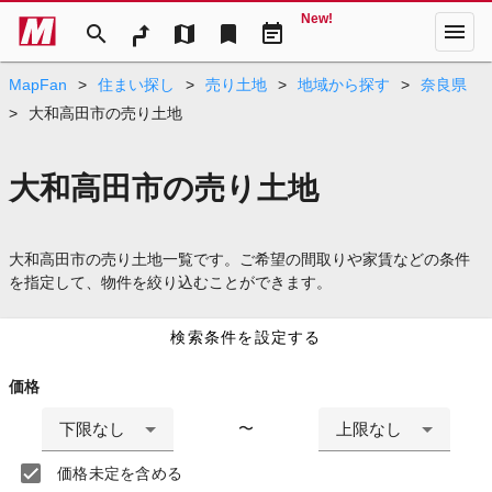
New!
menu
search
map
bookmark
event_note
MapFan
>
住まい探し
>
売り土地
>
地域から探す
>
奈良県
>
大和高田市の売り土地
大和高田市の売り土地
大和高田市の売り土地一覧です。ご希望の間取りや家賃などの条件
を指定して、物件を絞り込むことができます。
検索条件を設定する
価格
下限なし
上限なし
〜
価格未定を含める