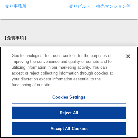
売り事務所
売りビル・ 一棟売マンション等
【免責事項】
このコーナーに掲載している物件情報は、「アットホーム不動産情
報ネットワーク」に加盟する不動産会社等（情報提供元）から提供
GeoTechnologies, Inc. uses cookies for the purposes of
improving the convenience and quality of our site and for
されています。信頼性の高い情報提供が行えるよう、最大限の努力
utilizing information in our marketing activity. You can
をしておりますが、その内容を保証するものではありません。 利用
accept or reject collecting information through cookies at
者のみなさまと各情報提供元との取引に起因する損害および情報が
your discretion except information essential to the
掲載されたことに起因する損害等については、 ジオテクノロジーズ
functioning of our site.
株式会社、およびアットホームは一切責任を負いません。
各物件情報の内容や画像等はすべて現況を優先させていただきま
Cookies Settings
す。
お取引等（お取引の準備、資金調達等を含みます）の際には、内容
Reject All
や契約条件等について、 各情報提供元より十分な説明を受け、ご自
身でご確認の上、判断してください。
このコーナーへの物件情報のご掲載、その他不動産業務ソリューシ
Accept All Cookies
106
検索結果を見る
件
ョン等についての不動産会社様のお問合せは
こちら
からお願いいた