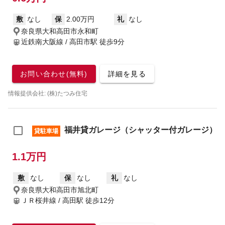
敷
なし
保
2.00万円
礼
なし
奈良県大和高田市永和町
近鉄南大阪線 / 高田市駅
徒歩9分
お問い合わせ(無料)
詳細を見る
情報提供会社: (株)たつみ住宅
福井貸ガレージ（シャッター付ガレージ）
貸駐車場
1.1万円
敷
なし
保
なし
礼
なし
奈良県大和高田市旭北町
ＪＲ桜井線 / 高田駅
徒歩12分