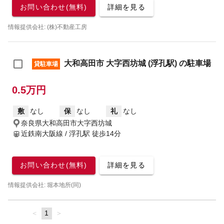
お問い合わせ(無料)
詳細を見る
情報提供会社: (株)不動産工房
大和高田市 大字西坊城 (浮孔駅) の駐車場
貸駐車場
0.5万円
敷
なし
保
なし
礼
なし
奈良県大和高田市大字西坊城
近鉄南大阪線 / 浮孔駅
徒歩14分
お問い合わせ(無料)
詳細を見る
情報提供会社: 堀本地所(同)
page
You're
1
page
on