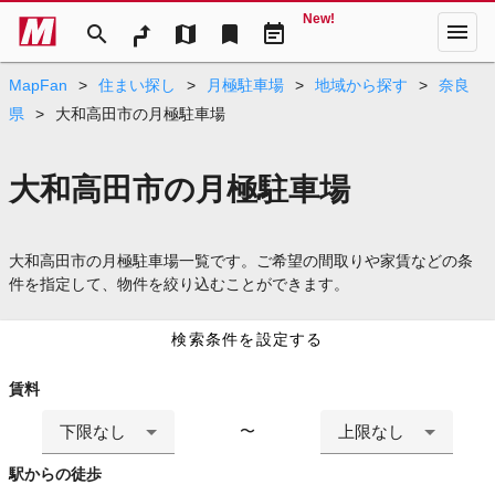
New!
menu
search
map
bookmark
event_note
MapFan
>
住まい探し
>
月極駐車場
>
地域から探す
>
奈良
県
>
大和高田市の月極駐車場
大和高田市の月極駐車場
大和高田市の月極駐車場一覧です。ご希望の間取りや家賃などの条
件を指定して、物件を絞り込むことができます。
検索条件を設定する
賃料
下限なし
上限なし
〜
駅からの徒歩