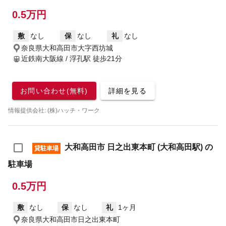
0.5万円
敷
なし
保
なし
礼
なし
奈良県大和高田市大字西坊城
近鉄南大阪線 / 浮孔駅
徒歩21分
お問い合わせ(無料)
詳細を見る
情報提供会社: (株)ハッチ・ワーク
大和高田市 日之出東本町 (大和高田駅) の
貸駐車場
駐車場
0.5万円
敷
なし
保
なし
礼
1ヶ月
奈良県大和高田市日之出東本町