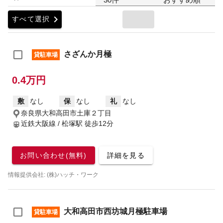
chevron_right
すべて選択
さざんか月極
貸駐車場
0.4万円
敷
なし
保
なし
礼
なし
奈良県大和高田市土庫２丁目
近鉄大阪線 / 松塚駅
徒歩12分
お問い合わせ(無料)
詳細を見る
情報提供会社: (株)ハッチ・ワーク
大和高田市西坊城月極駐車場
貸駐車場