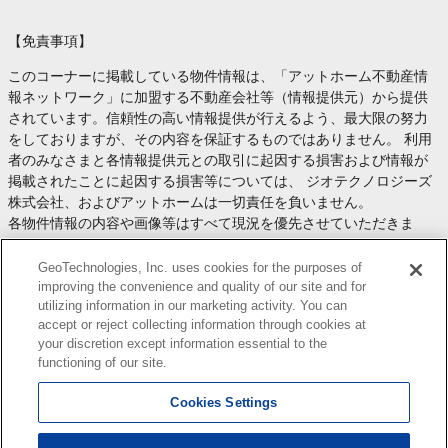
【免責事項】
このコーナーに掲載している物件情報は、「アットホーム不動産情
報ネットワーク」に加盟する不動産会社等（情報提供元）から提供
されています。信頼性の高い情報提供が行えるよう、最大限の努力
をしておりますが、その内容を保証するものではありません。 利用
者のみなさまと各情報提供元との取引に起因する損害および情報が
掲載されたことに起因する損害等については、 ジオテクノロジーズ
株式会社、およびアットホームは一切責任を負いません。
各物件情報の内容や画像等はすべて現況を優先させていただきま
す。
お取引等（お取引の準備、資金調達等を含みます）の際には、内容
GeoTechnologies, Inc. uses cookies for the purposes of
や契約条件等について、 各情報提供元より十分な説明を受け、ご自
improving the convenience and quality of our site and for
utilizing information in our marketing activity. You can
身でご確認の上、判断してください。
accept or reject collecting information through cookies at
このコーナーへの物件情報のご掲載、その他不動産業務ソリューシ
your discretion except information essential to the
ョン等についての不動産会社様のお問合せは
こちら
からお願いいた
functioning of our site.
します。
Cookies Settings