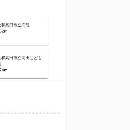
大和高田市立病院
52m
大和高田市立高田こども
園
74m