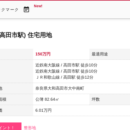
New!
event_note
ックマーク
(高田市駅) 住宅用地
150万円
最適用途
近鉄南大阪線 / 高田市駅 徒歩10分
近鉄南大阪線 / 高田市駅 徒歩10分
ＪＲ和歌山線 / 高田駅 徒歩12分
地
奈良県大和高田市大中南町
面積
公簿 82.64㎡
坪数
価
6.01万円
イント！
整形地