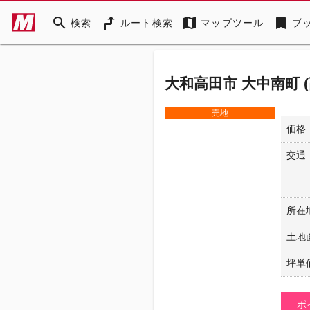
search
map
bookmark
検索
ルート検索
マップツール
ブ
大和高田市 大中南町 
売地
価格
交通
所在
土地
坪単
ポ