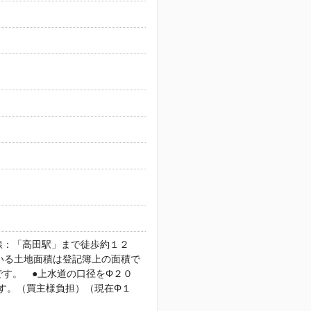
線：「高田駅」まで徒歩約１２
いる土地面積は登記簿上の面積で
す。 ●上水道の口径をΦ２０
す。（買主様負担）（現在Φ１