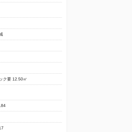
域
ク要 12.50㎡
184
17