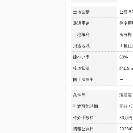
土地面積
公簿 82
最適用途
住宅用
土地権利
所有権
用途地域
１種住
建ぺい率
60%
接道状況
北1.9
国土法届出
ー
条件等
現況渡
引渡可能時期
即時 /
仲介手数料
33万円
情報公開日
2026/0