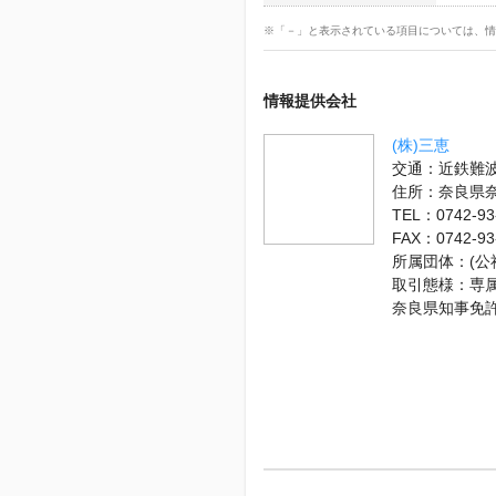
※「－」と表示されている項目については、情
情報提供会社
(株)三恵
交通：近鉄難波
住所：奈良県
TEL：0742-93
FAX：0742-93
所属団体：(公
取引態様：専
奈良県知事免