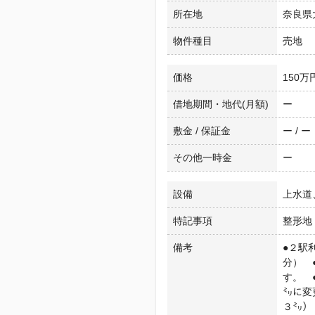
所在地
奈良県
物件種目
売地
価格
150万
借地期間・地代(月額)
ー
敷金 / 保証金
ー / ー
その他一時金
ー
設備
上水道
特記事項
整形地
備考
●２駅
分） 
す。 
㍉に変
３㍉）