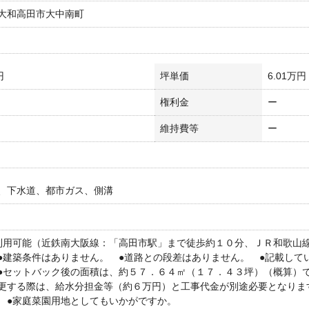
大和高田市大中南町
円
坪単価
6.01万円
権利金
ー
維持費等
ー
、下水道、都市ガス、側溝
利用可能（近鉄南大阪線：「高田市駅」まで徒歩約１０分、ＪＲ和歌山
●建築条件はありません。 ●道路との段差はありません。 ●記載して
●セットバック後の面積は、約５７．６４㎡（１７．４３坪）（概算）で
更する際は、給水分担金等（約６万円）と工事代金が別途必要となりま
 ●家庭菜園用地としてもいかがですか。