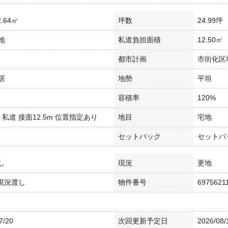
.64㎡
坪数
24.99坪
地
私道負担面積
12.50㎡
都市計画
市街化区
居
地勢
平坦
容積率
120%
m 私道 接面12.5m 位置指定あり
地目
宅地
セットバック
セットバッ
し
現況
更地
 現況渡し
物件番号
6975621
7/20
次回更新予定日
2026/08/