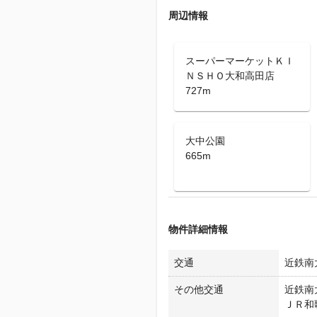
周辺情報
スーパーマーケットＫＩ
ＮＳＨＯ大和高田店
727m
大中公園
665m
物件詳細情報
交通
近鉄南大
その他交通
近鉄南大
ＪＲ和歌