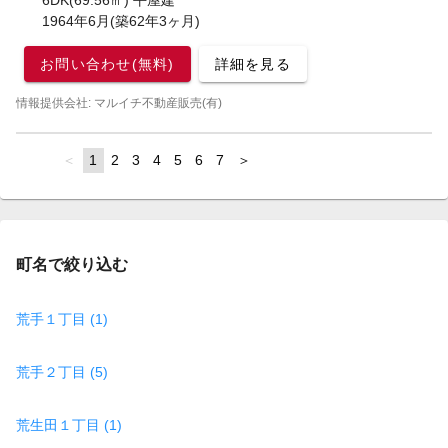
6DK(69.56㎡) 平屋建
1964年6月(築62年3ヶ月)
お問い合わせ(無料)
詳細を見る
情報提供会社: マルイチ不動産販売(有)
page
You're
1
page
2
page
3
page
4
page
5
page
6
page
7
page
on
page
町名で絞り込む
荒手１丁目 (1)
荒手２丁目 (5)
荒生田１丁目 (1)