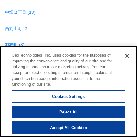
中畑２丁目 (13)
西丸山町 (2)
羽衣町 (3)
GeoTechnologies, Inc. uses cookies for the purposes of
八王寺町 (1)
improving the convenience and quality of our site and for
utilizing information in our marketing activity. You can
accept or reject collecting information through cookies at
花尾町 (1)
your discretion except information essential to the
functioning of our site.
東台良町 (1)
Cookies Settings
東丸山町 (2)
Reject All
東山１丁目 (3)
Accept All Cookies
191
検索結果を見る
件