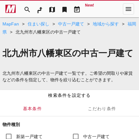
New!
menu
search
map
bookmark
event_note
MapFan
>
住まい探し
>
中古一戸建て
>
地域から探す
>
福岡
県
>
北九州市八幡東区の中古一戸建て
北九州市八幡東区の中古一戸建て
北九州市八幡東区の中古一戸建て一覧です。ご希望の間取りや家賃
などの条件を指定して、物件を絞り込むことができます。
検索条件を設定する
基本条件
こだわり条件
物件種別
新築一戸建て
中古一戸建て