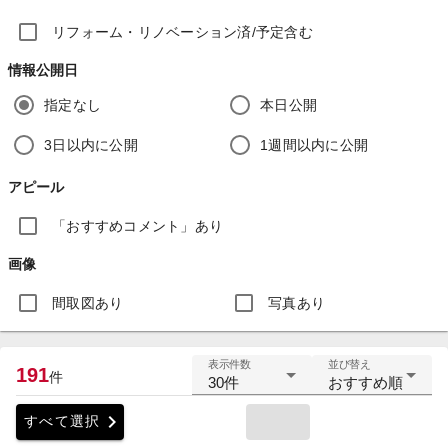
リフォーム・リノベーション済/予定含む
情報公開日
指定なし
本日公開
3日以内に公開
1週間以内に公開
アピール
「おすすめコメント」あり
画像
間取図あり
写真あり
表示件数
並び替え
191
件
30件
おすすめ順
chevron_right
すべて選択