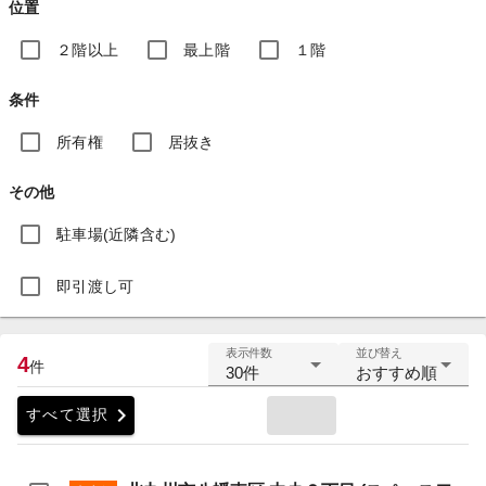
位置
２階以上
最上階
１階
条件
所有権
居抜き
その他
駐車場(近隣含む)
即引渡し可
表示件数
並び替え
4
件
30件
おすすめ順
chevron_right
すべて選択