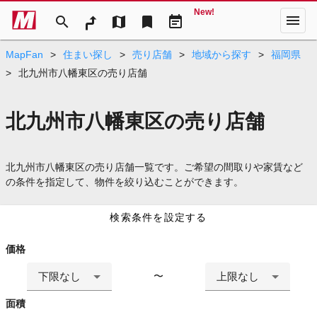
New!
menu
search
map
bookmark
event_note
MapFan
>
住まい探し
>
売り店舗
>
地域から探す
>
福岡県
>
北九州市八幡東区の売り店舗
北九州市八幡東区の売り店舗
北九州市八幡東区の売り店舗一覧です。ご希望の間取りや家賃など
の条件を指定して、物件を絞り込むことができます。
検索条件を設定する
価格
下限なし
上限なし
〜
面積