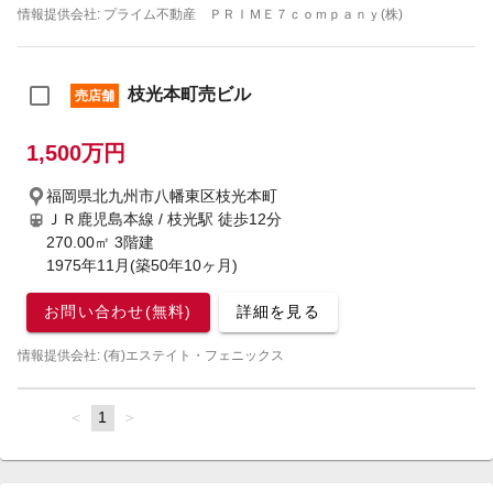
情報提供会社: プライム不動産 ＰＲＩＭＥ７ｃｏｍｐａｎｙ(株)
枝光本町売ビル
売店舗
1,500万円
福岡県北九州市八幡東区枝光本町
ＪＲ鹿児島本線 / 枝光駅
徒歩12分
270.00㎡ 3階建
1975年11月(築50年10ヶ月)
お問い合わせ(無料)
詳細を見る
情報提供会社: (有)エステイト・フェニックス
page
You're
1
page
on
page