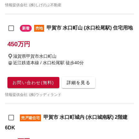
情報提供会社: (株)しげのぶ不動産
甲賀市 水口町山 (水口松尾駅) 住宅用地
新着
売地
450万円
滋賀県甲賀市水口町山
近江鉄道本線 / 水口松尾駅
徒歩40分
お問い合わせ(無料)
詳細を見る
情報提供会社: (株)ウッディランド
甲賀市 水口町城内 (水口城南駅) 2階建
売戸建住宅
6DK