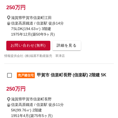
250万円
滋賀県甲賀市信楽町江田
信楽高原鐵道 / 信楽駅
徒歩14分
7SLDK(194.63㎡) 3階建
1975年12月(築50年9ヶ月)
お問い合わせ(無料)
詳細を見る
情報提供会社: (株)福屋不動産販売 草津店
甲賀市 信楽町長野 (信楽駅) 2階建 5K
売戸建住宅
250万円
滋賀県甲賀市信楽町長野
信楽高原鐵道 / 信楽駅
徒歩11分
5K(99.76㎡) 2階建
1951年4月(築75年5ヶ月)