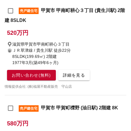
甲賀市 甲南町耕心３丁目 (貴生川駅) 2階
売戸建住宅
建 8SLDK
520万円
滋賀県甲賀市甲南町耕心３丁目
ＪＲ草津線 / 貴生川駅
徒歩22分
8SLDK(199.69㎡) 2階建
1977年3月(築49年6ヶ月)
お問い合わせ(無料)
詳細を見る
情報提供会社: (株)福屋不動産販売 守山店
甲賀市 甲賀町櫟野 (油日駅) 2階建 8K
売戸建住宅
580万円