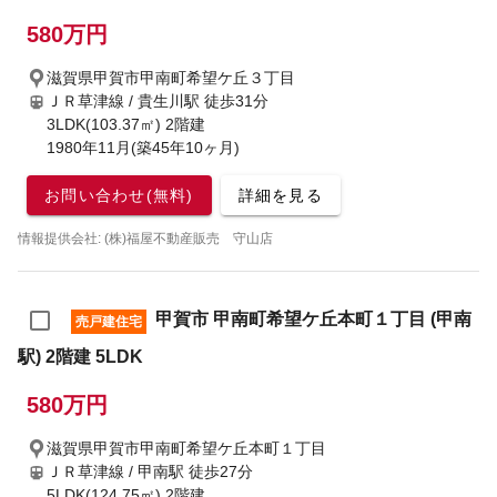
580万円
滋賀県甲賀市甲南町希望ケ丘３丁目
ＪＲ草津線 / 貴生川駅
徒歩31分
3LDK(103.37㎡) 2階建
1980年11月(築45年10ヶ月)
お問い合わせ(無料)
詳細を見る
情報提供会社: (株)福屋不動産販売 守山店
甲賀市 甲南町希望ケ丘本町１丁目 (甲南
売戸建住宅
駅) 2階建 5LDK
580万円
滋賀県甲賀市甲南町希望ケ丘本町１丁目
ＪＲ草津線 / 甲南駅
徒歩27分
5LDK(124.75㎡) 2階建