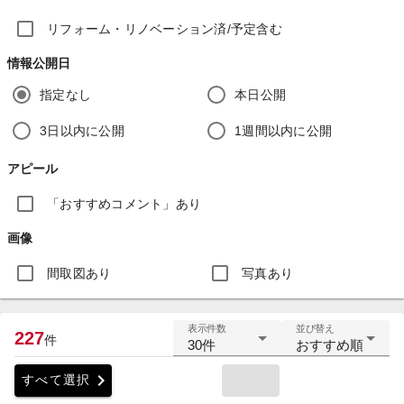
リフォーム・リノベーション済/予定含む
情報公開日
指定なし
本日公開
3日以内に公開
1週間以内に公開
アピール
「おすすめコメント」あり
画像
間取図あり
写真あり
表示件数
並び替え
227
件
30件
おすすめ順
chevron_right
すべて選択