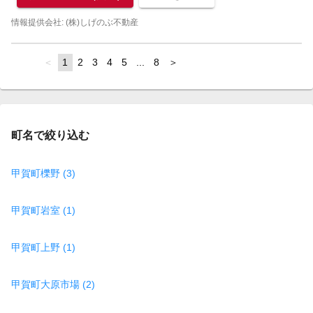
情報提供会社: (株)しげのぶ不動産
page
You're
1
page
2
page
3
page
4
page
5
page
...
page
8
page
on
page
町名で絞り込む
甲賀町櫟野 (3)
甲賀町岩室 (1)
甲賀町上野 (1)
甲賀町大原市場 (2)