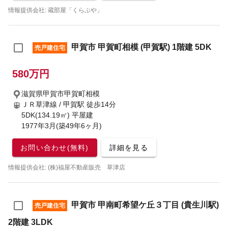
情報提供会社: 蔵部屋「くらぶや」
甲賀市 甲賀町相模 (甲賀駅) 1階建 5DK
売戸建住宅
580万円
滋賀県甲賀市甲賀町相模
ＪＲ草津線 / 甲賀駅
徒歩14分
5DK(134.19㎡) 平屋建
1977年3月(築49年6ヶ月)
お問い合わせ(無料)
詳細を見る
情報提供会社: (株)福屋不動産販売 草津店
甲賀市 甲南町希望ケ丘３丁目 (貴生川駅)
売戸建住宅
2階建 3LDK