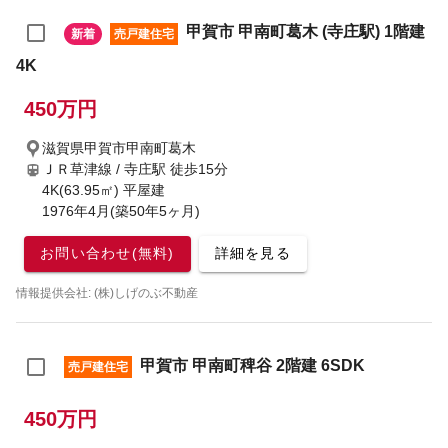
甲賀市 甲南町葛木 (寺庄駅) 1階建
新着
売戸建住宅
4K
450万円
滋賀県甲賀市甲南町葛木
ＪＲ草津線 / 寺庄駅
徒歩15分
4K(63.95㎡) 平屋建
1976年4月(築50年5ヶ月)
お問い合わせ(無料)
詳細を見る
情報提供会社: (株)しげのぶ不動産
甲賀市 甲南町稗谷 2階建 6SDK
売戸建住宅
450万円