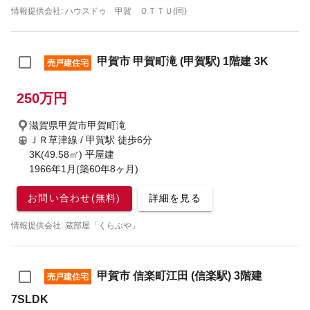
情報提供会社: ハウスドゥ 甲賀 ＯＴＴＵ(同)
甲賀市 甲賀町滝 (甲賀駅) 1階建 3K
売戸建住宅
250万円
滋賀県甲賀市甲賀町滝
ＪＲ草津線 / 甲賀駅
徒歩6分
3K(49.58㎡) 平屋建
1966年1月(築60年8ヶ月)
お問い合わせ(無料)
詳細を見る
情報提供会社: 蔵部屋「くらぶや」
甲賀市 信楽町江田 (信楽駅) 3階建
売戸建住宅
7SLDK