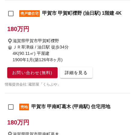
甲賀市 甲賀町櫟野 (油日駅) 1階建 4K
売戸建住宅
180万円
滋賀県甲賀市甲賀町櫟野
ＪＲ草津線 / 油日駅
徒歩34分
4K(90.11㎡) 平屋建
1900年1月(築126年8ヶ月)
お問い合わせ(無料)
詳細を見る
情報提供会社: 蔵部屋「くらぶや」
甲賀市 甲南町葛木 (甲南駅) 住宅用地
売地
180万円
滋賀県甲賀市甲南町葛木