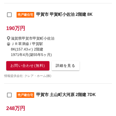
甲賀市 甲賀町小佐治 2階建 8K
売戸建住宅
190万円
滋賀県甲賀市甲賀町小佐治
ＪＲ草津線 / 甲賀駅
8K(157.43㎡) 2階建
1971年4月(築55年5ヶ月)
お問い合わせ(無料)
詳細を見る
情報提供会社: クレア・ホーム(株)
甲賀市 土山町大河原 2階建 7DK
売戸建住宅
248万円