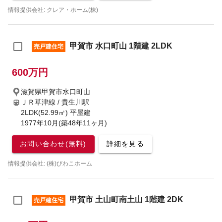
情報提供会社: クレア・ホーム(株)
甲賀市 水口町山 1階建 2LDK
売戸建住宅
600万円
滋賀県甲賀市水口町山
ＪＲ草津線 / 貴生川駅
2LDK(52.99㎡) 平屋建
1977年10月(築48年11ヶ月)
お問い合わせ(無料)
詳細を見る
情報提供会社: (株)びわこホーム
甲賀市 土山町南土山 1階建 2DK
売戸建住宅