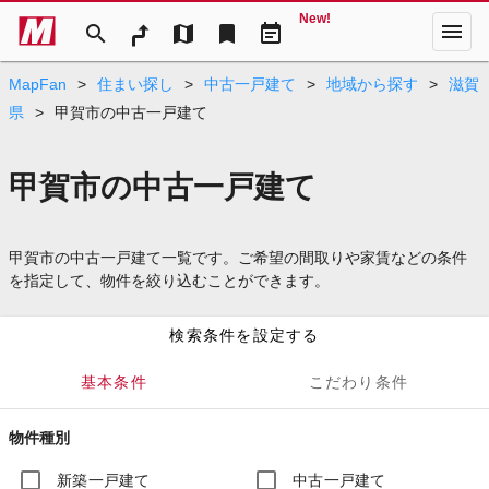
New!
menu
search
map
bookmark
event_note
MapFan
>
住まい探し
>
中古一戸建て
>
地域から探す
>
滋賀
県
>
甲賀市の中古一戸建て
甲賀市の中古一戸建て
甲賀市の中古一戸建て一覧です。ご希望の間取りや家賃などの条件
を指定して、物件を絞り込むことができます。
検索条件を設定する
基本条件
こだわり条件
物件種別
新築一戸建て
中古一戸建て