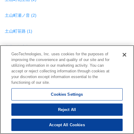
土山町瀬ノ音 (2)
土山町笹路 (1)
土山町野上野 (1)
GeoTechnologies, Inc. uses cookies for the purposes of
improving the convenience and quality of our site and for
土山町南土山 (1)
utilizing information in our marketing activity. You can
accept or reject collecting information through cookies at
your discretion except information essential to the
水口町暁 (1)
functioning of our site.
水口町綾野 (4)
Cookies Settings
Reject All
水口町泉 (1)
Accept All Cookies
227
水口町宇川 (1)
検索結果を見る
件