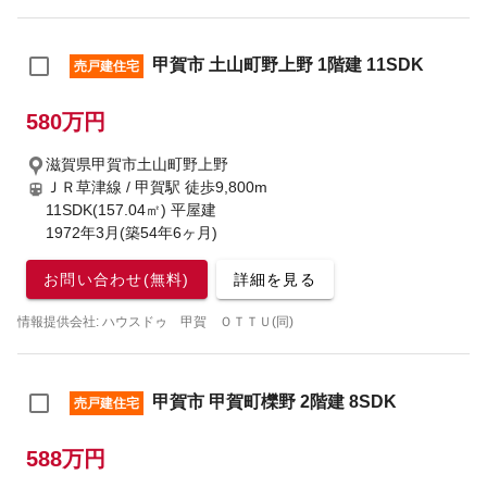
甲賀市 土山町野上野 1階建 11SDK
売戸建住宅
580万円
滋賀県甲賀市土山町野上野
ＪＲ草津線 / 甲賀駅
徒歩9,800m
11SDK(157.04㎡) 平屋建
1972年3月(築54年6ヶ月)
お問い合わせ(無料)
詳細を見る
情報提供会社: ハウスドゥ 甲賀 ＯＴＴＵ(同)
甲賀市 甲賀町櫟野 2階建 8SDK
売戸建住宅
588万円