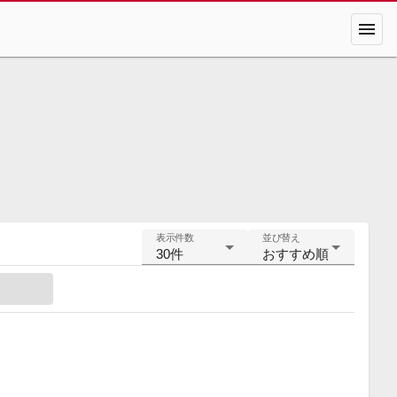
menu
表示件数
並び替え
30件
おすすめ順