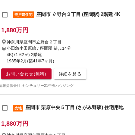
座間市 立野台２丁目 (座間駅) 2階建 4K
売戸建住宅
1,880万円
神奈川県座間市立野台２丁目
小田急小田原線 / 座間駅
徒歩14分
4K(71.62㎡) 2階建
1985年2月(築41年7ヶ月)
お問い合わせ(無料)
詳細を見る
情報提供会社: センチュリー21中央ハウジング
座間市 栗原中央５丁目 (さがみ野駅) 住宅用地
売地
1,880万円