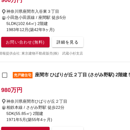
900万円
神奈川県座間市入谷東３丁目
小田急小田原線 / 座間駅
徒歩5分
5LDK(102.64㎡) 2階建
1983年12月(築42年9ヶ月)
お問い合わせ(無料)
詳細を見る
情報提供会社: 東京建物不動産販売(株) 武蔵小杉支店
座間市 ひばりが丘２丁目 (さがみ野駅) 2階建 
売戸建住宅
980万円
神奈川県座間市ひばりが丘２丁目
相鉄本線 / さがみ野駅
徒歩22分
5DK(55.85㎡) 2階建
1971年5月(築55年4ヶ月)