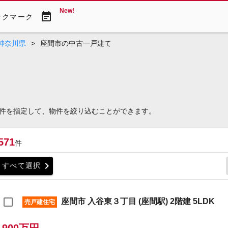
New!
event_note
ックマーク
神奈川県
>
座間市の中古一戸建て
件を指定して、物件を絞り込むことができます。
571
件
chevron_right
すべて選択
座間市 入谷東３丁目 (座間駅) 2階建 5LDK
売戸建住宅