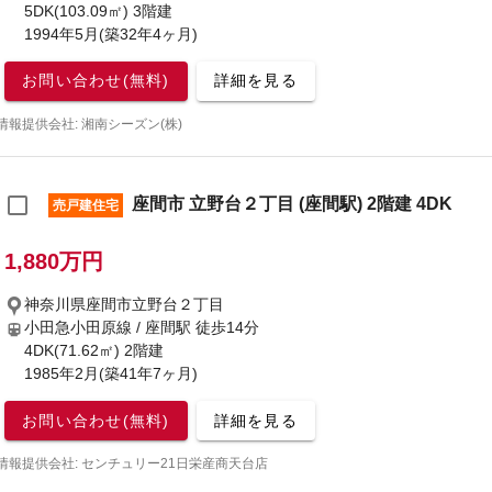
5DK(103.09㎡) 3階建
1994年5月(築32年4ヶ月)
お問い合わせ(無料)
詳細を見る
情報提供会社: 湘南シーズン(株)
座間市 立野台２丁目 (座間駅) 2階建 4DK
売戸建住宅
1,880万円
神奈川県座間市立野台２丁目
小田急小田原線 / 座間駅
徒歩14分
4DK(71.62㎡) 2階建
1985年2月(築41年7ヶ月)
お問い合わせ(無料)
詳細を見る
情報提供会社: センチュリー21日栄産商天台店