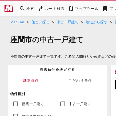
search
map
bookmark
検索
ルート検索
マップツール
ブ
MapFan
>
住まい探し
>
中古一戸建て
>
地域から探す
>
座間市の中古一戸建て
座間市の中古一戸建て一覧です。ご希望の間取りや家賃などの条
検索条件を設定する
基本条件
こだわり条件
物件種別
新築一戸建て
中古一戸建て