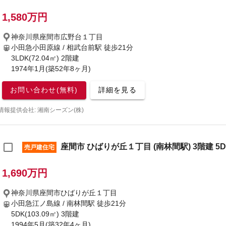
1,580万円
神奈川県座間市広野台１丁目
小田急小田原線 / 相武台前駅
徒歩21分
3LDK(72.04㎡) 2階建
1974年1月(築52年8ヶ月)
お問い合わせ(無料)
詳細を見る
情報提供会社: 湘南シーズン(株)
座間市 ひばりが丘１丁目 (南林間駅) 3階建 5D
売戸建住宅
1,690万円
神奈川県座間市ひばりが丘１丁目
小田急江ノ島線 / 南林間駅
徒歩21分
5DK(103.09㎡) 3階建
1994年5月(築32年4ヶ月)