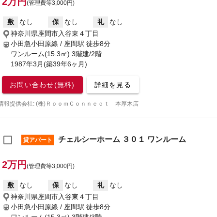
2万円
(管理費等3,000円)
敷
なし
保
なし
礼
なし
神奈川県座間市入谷東４丁目
小田急小田原線 / 座間駅
徒歩8分
ワンルーム(15.3㎡) 3階建/2階
1987年3月(築39年6ヶ月)
お問い合わせ(無料)
詳細を見る
情報提供会社: (株)ＲｏｏｍＣｏｎｎｅｃｔ 本厚木店
チェルシーホーム ３０１ ワンルーム
貸アパート
2万円
(管理費等3,000円)
敷
なし
保
なし
礼
なし
神奈川県座間市入谷東４丁目
小田急小田原線 / 座間駅
徒歩8分