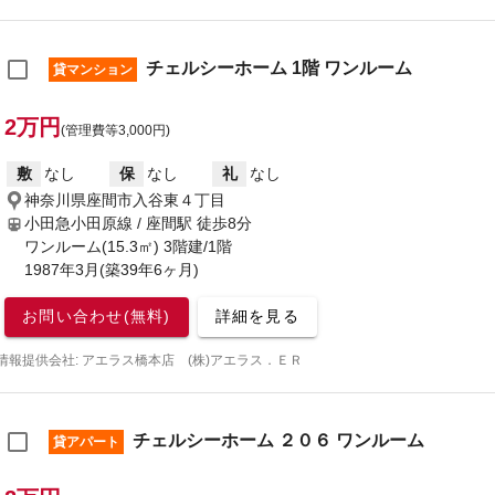
チェルシーホーム 1階 ワンルーム
貸マンション
2万円
(管理費等3,000円)
敷
なし
保
なし
礼
なし
神奈川県座間市入谷東４丁目
小田急小田原線 / 座間駅
徒歩8分
ワンルーム(15.3㎡) 3階建/1階
1987年3月(築39年6ヶ月)
お問い合わせ(無料)
詳細を見る
情報提供会社: アエラス橋本店 (株)アエラス．ＥＲ
チェルシーホーム ２０６ ワンルーム
貸アパート