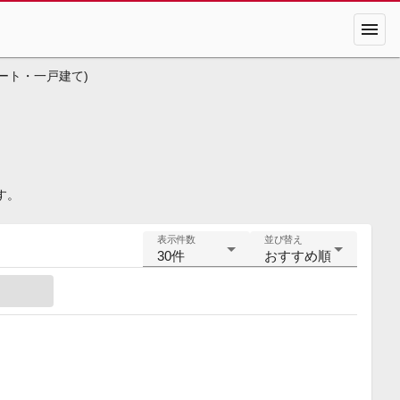
menu
ート・一戸建て)
す。
表示件数
並び替え
30件
おすすめ順