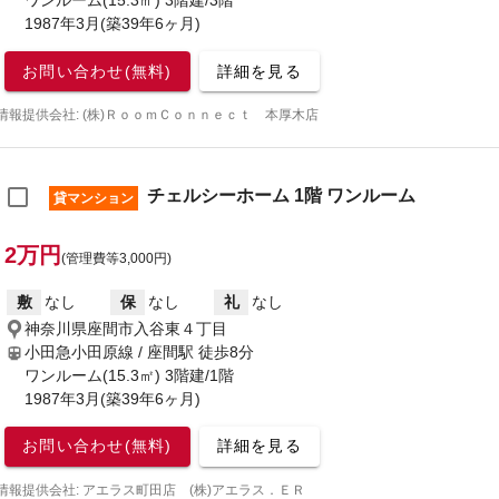
ワンルーム(15.3㎡) 3階建/3階
1987年3月(築39年6ヶ月)
お問い合わせ(無料)
詳細を見る
情報提供会社: (株)ＲｏｏｍＣｏｎｎｅｃｔ 本厚木店
チェルシーホーム 1階 ワンルーム
貸マンション
2万円
(管理費等3,000円)
敷
なし
保
なし
礼
なし
神奈川県座間市入谷東４丁目
小田急小田原線 / 座間駅
徒歩8分
ワンルーム(15.3㎡) 3階建/1階
1987年3月(築39年6ヶ月)
お問い合わせ(無料)
詳細を見る
情報提供会社: アエラス町田店 (株)アエラス．ＥＲ