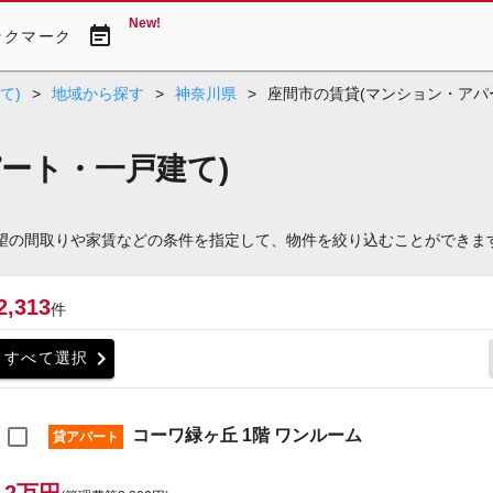
New!
event_note
ックマーク
て)
>
地域から探す
>
神奈川県
>
座間市の賃貸(マンション・アパ
ート・一戸建て)
希望の間取りや家賃などの条件を指定して、物件を絞り込むことができま
2,313
件
chevron_right
すべて選択
コーワ緑ヶ丘 1階 ワンルーム
貸アパート