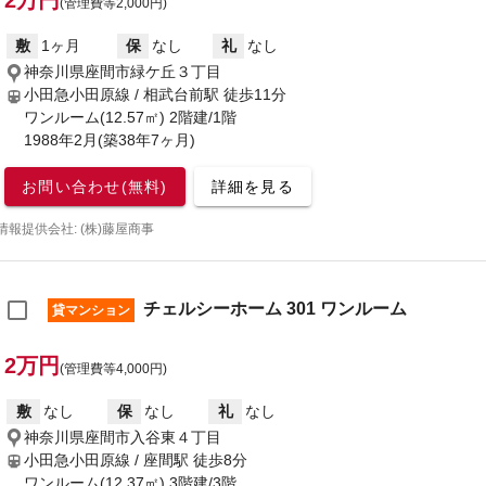
2万円
(管理費等2,000円)
敷
1ヶ月
保
なし
礼
なし
神奈川県座間市緑ケ丘３丁目
小田急小田原線 / 相武台前駅
徒歩11分
ワンルーム(12.57㎡) 2階建/1階
1988年2月(築38年7ヶ月)
お問い合わせ(無料)
詳細を見る
情報提供会社: (株)藤屋商事
チェルシーホーム 301 ワンルーム
貸マンション
2万円
(管理費等4,000円)
敷
なし
保
なし
礼
なし
神奈川県座間市入谷東４丁目
小田急小田原線 / 座間駅
徒歩8分
ワンルーム(12.37㎡) 3階建/3階