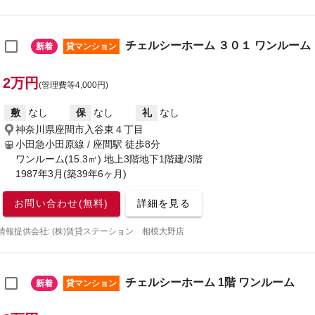
チェルシーホーム ３０１ ワンルーム
新着
貸マンション
2万円
(管理費等4,000円)
敷
なし
保
なし
礼
なし
神奈川県座間市入谷東４丁目
小田急小田原線 / 座間駅
徒歩8分
ワンルーム(15.3㎡) 地上3階地下1階建/3階
1987年3月(築39年6ヶ月)
お問い合わせ(無料)
詳細を見る
情報提供会社: (株)賃貸ステーション 相模大野店
チェルシーホーム 1階 ワンルーム
新着
貸マンション