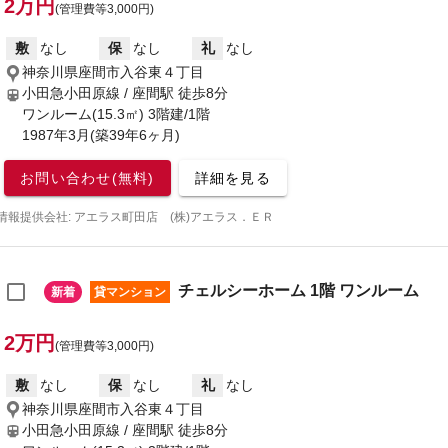
2万円
(管理費等3,000円)
敷
なし
保
なし
礼
なし
神奈川県座間市入谷東４丁目
小田急小田原線 / 座間駅
徒歩8分
ワンルーム(15.3㎡) 3階建/1階
1987年3月(築39年6ヶ月)
お問い合わせ(無料)
詳細を見る
情報提供会社: アエラス町田店 (株)アエラス．ＥＲ
チェルシーホーム 1階 ワンルーム
新着
貸マンション
2万円
(管理費等3,000円)
敷
なし
保
なし
礼
なし
神奈川県座間市入谷東４丁目
小田急小田原線 / 座間駅
徒歩8分