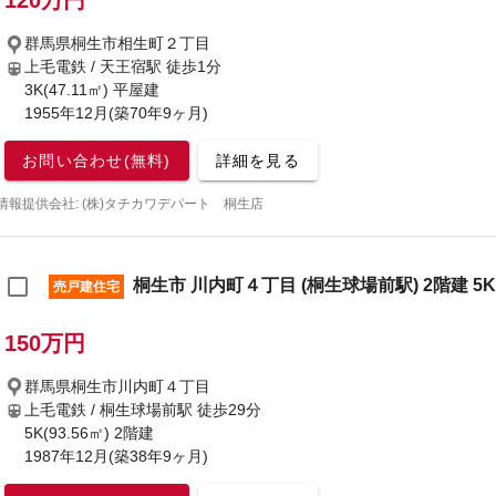
120万円
群馬県桐生市相生町２丁目
上毛電鉄 / 天王宿駅
徒歩1分
3K(47.11㎡) 平屋建
1955年12月(築70年9ヶ月)
お問い合わせ(無料)
詳細を見る
情報提供会社: (株)タチカワデパート 桐生店
桐生市 川内町４丁目 (桐生球場前駅) 2階建 5K
売戸建住宅
150万円
群馬県桐生市川内町４丁目
上毛電鉄 / 桐生球場前駅
徒歩29分
5K(93.56㎡) 2階建
1987年12月(築38年9ヶ月)