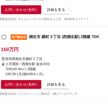
お問い合わせ(無料)
詳細を見る
情報提供会社: ＳｗｅｅｔＨｏｍｅ桐生みどり店 (株)坂本エステート
桐生市 菱町３丁目 (西桐生駅) 2階建 7DK
売戸建住宅
150万円
群馬県桐生市菱町３丁目
上毛電鉄 / 西桐生駅
徒歩30分
7DK(40.49㎡) 2階建
1957年1月(築69年8ヶ月)
お問い合わせ(無料)
詳細を見る
情報提供会社: イエステーション桐生店 (株)アールグランデ