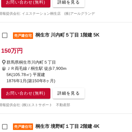
お問い合わせ(無料)
詳細を見る
情報提供会社: イエステーション桐生店 (株)アールグランデ
桐生市 川内町５丁目 1階建 5K
売戸建住宅
150万円
群馬県桐生市川内町５丁目
ＪＲ両毛線 / 桐生駅
徒歩7,900m
5K(105.78㎡) 平屋建
1876年1月(築150年8ヶ月)
お問い合わせ(無料)
詳細を見る
情報提供会社: (株)エストサポート 不動産部
桐生市 境野町１丁目 2階建 4K
売戸建住宅