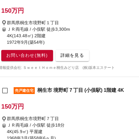
150万円
群馬県桐生市境野町１丁目
ＪＲ両毛線 / 小俣駅
徒歩3,300m
4K(143.48㎡) 2階建
1972年9月(築54年)
お問い合わせ(無料)
詳細を見る
情報提供会社: ＳｗｅｅｔＨｏｍｅ桐生みどり店 (株)坂本エステート
桐生市 境野町７丁目 (小俣駅) 1階建 4K
売戸建住宅
150万円
群馬県桐生市境野町７丁目
ＪＲ両毛線 / 小俣駅
徒歩18分
4K(45.9㎡) 平屋建
1968年3月(築58年6ヶ月)