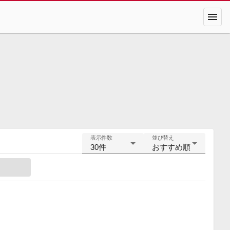
menu
表示件数
並び替え
30件
おすすめ順