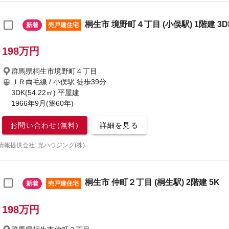
桐生市 境野町４丁目 (小俣駅) 1階建 3D
新着
売戸建住宅
198万円
群馬県桐生市境野町４丁目
ＪＲ両毛線 / 小俣駅
徒歩39分
3DK(54.22㎡) 平屋建
1966年9月(築60年)
お問い合わせ(無料)
詳細を見る
情報提供会社: 光ハウジング(株)
桐生市 仲町２丁目 (桐生駅) 2階建 5K
新着
売戸建住宅
198万円