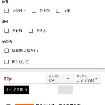
位置
２階以上
最上階
１階
条件
所有権
居抜き
その他
駐車場(近隣含む)
即引渡し可
表示件数
並び替え
22
件
30件
おすすめ順
chevron_right
すべて選択