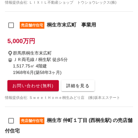
情報提供会社: ＬＩＸＩＬ不動産ショップ トウショウレックス(株)
桐生市末広町 事業用
売店舗付住宅
5,000万円
群馬県桐生市末広町
ＪＲ両毛線 / 桐生駅
徒歩5分
1,517.75㎡ 4階建
1968年6月(築58年3ヶ月)
お問い合わせ(無料)
詳細を見る
情報提供会社: ＳｗｅｅｔＨｏｍｅ桐生みどり店 (株)坂本エステート
桐生市 仲町１丁目 (西桐生駅) の売店舗
売店舗付住宅
付住宅