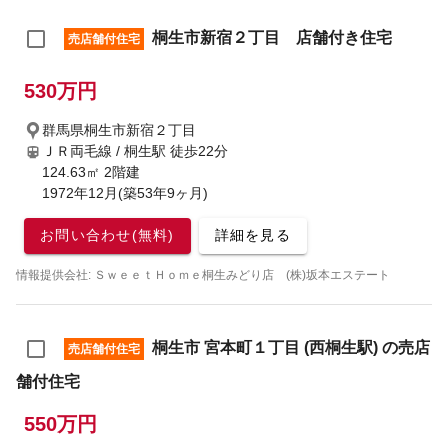
桐生市新宿２丁目 店舗付き住宅
売店舗付住宅
530万円
群馬県桐生市新宿２丁目
ＪＲ両毛線 / 桐生駅
徒歩22分
124.63㎡ 2階建
1972年12月(築53年9ヶ月)
お問い合わせ(無料)
詳細を見る
情報提供会社: ＳｗｅｅｔＨｏｍｅ桐生みどり店 (株)坂本エステート
桐生市 宮本町１丁目 (西桐生駅) の売店
売店舗付住宅
舗付住宅
550万円