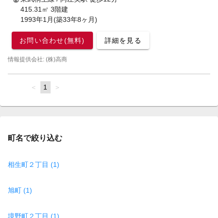
415.31㎡ 3階建
1993年1月(築33年8ヶ月)
お問い合わせ(無料)
詳細を見る
情報提供会社: (株)高商
page
You're
1
page
on
page
町名で絞り込む
相生町２丁目 (1)
旭町 (1)
境野町２丁目 (1)