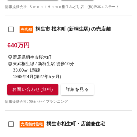
情報提供会社: ＳｗｅｅｔＨｏｍｅ桐生みどり店 (株)坂本エステート
桐生市 桜木町 (新桐生駅) の売店舗
売店舗
640万円
群馬県桐生市桜木町
東武桐生線 / 新桐生駅
徒歩10分
33.00㎡ 1階建
1999年4月(築27年5ヶ月)
お問い合わせ(無料)
詳細を見る
情報提供会社: (株)ハセイプランニング
桐生市相生町・店舗兼住宅
売店舗付住宅