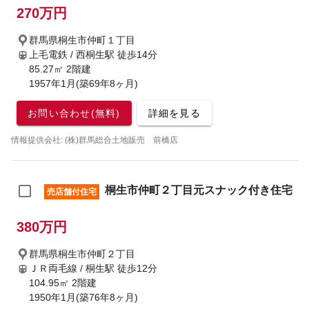
270万円
群馬県桐生市仲町１丁目
上毛電鉄 / 西桐生駅
徒歩14分
85.27㎡ 2階建
1957年1月(築69年8ヶ月)
お問い合わせ(無料)
詳細を見る
情報提供会社: (株)群馬総合土地販売 前橋店
桐生市仲町２丁目元スナック付き住宅
売店舗付住宅
380万円
群馬県桐生市仲町２丁目
ＪＲ両毛線 / 桐生駅
徒歩12分
104.95㎡ 2階建
1950年1月(築76年8ヶ月)