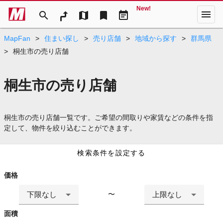
New!
menu
search
map
bookmark
event_note
MapFan
>
住まい探し
>
売り店舗
>
地域から探す
>
群馬県
>
桐生市の売り店舗
桐生市の売り店舗
桐生市の売り店舗一覧です。ご希望の間取りや家賃などの条件を指
定して、物件を絞り込むことができます。
検索条件を設定する
価格
下限なし
上限なし
〜
面積