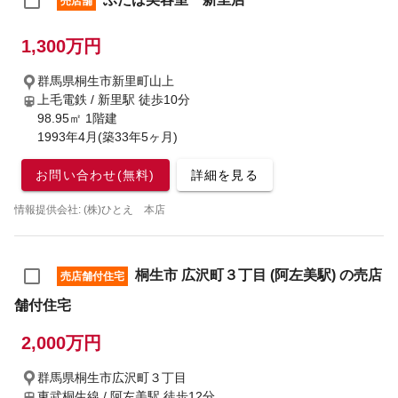
売店舗
1,300万円
群馬県桐生市新里町山上
上毛電鉄 / 新里駅
徒歩10分
98.95㎡ 1階建
1993年4月(築33年5ヶ月)
お問い合わせ(無料)
詳細を見る
情報提供会社: (株)ひとえ 本店
桐生市 広沢町３丁目 (阿左美駅) の売店
売店舗付住宅
舗付住宅
2,000万円
群馬県桐生市広沢町３丁目
東武桐生線 / 阿左美駅
徒歩12分