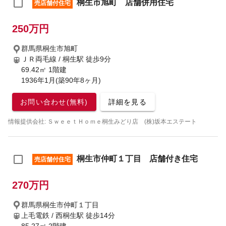
桐生市旭町 店舗併用住宅
売店舗付住宅
250万円
群馬県桐生市旭町
ＪＲ両毛線 / 桐生駅
徒歩9分
69.42㎡ 1階建
1936年1月(築90年8ヶ月)
お問い合わせ(無料)
詳細を見る
情報提供会社: ＳｗｅｅｔＨｏｍｅ桐生みどり店 (株)坂本エステート
桐生市仲町１丁目 店舗付き住宅
売店舗付住宅
270万円
群馬県桐生市仲町１丁目
上毛電鉄 / 西桐生駅
徒歩14分