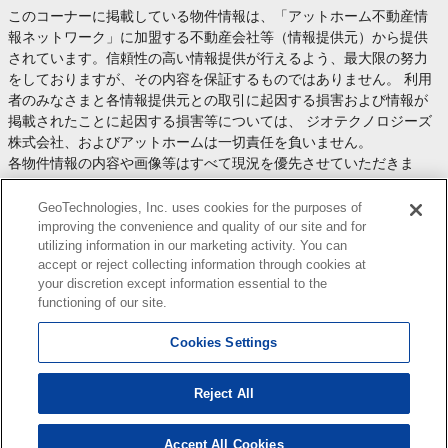
このコーナーに掲載している物件情報は、「アットホーム不動産情
報ネットワーク」に加盟する不動産会社等（情報提供元）から提供
されています。信頼性の高い情報提供が行えるよう、最大限の努力
をしておりますが、その内容を保証するものではありません。 利用
者のみなさまと各情報提供元との取引に起因する損害および情報が
掲載されたことに起因する損害等については、 ジオテクノロジーズ
株式会社、およびアットホームは一切責任を負いません。
各物件情報の内容や画像等はすべて現況を優先させていただきま
す。
お取引等（お取引の準備、資金調達等を含みます）の際には、内容
GeoTechnologies, Inc. uses cookies for the purposes of
や契約条件等について、 各情報提供元より十分な説明を受け、ご自
improving the convenience and quality of our site and for
utilizing information in our marketing activity. You can
身でご確認の上、判断してください。
accept or reject collecting information through cookies at
このコーナーへの物件情報のご掲載、その他不動産業務ソリューシ
your discretion except information essential to the
ョン等についての不動産会社様のお問合せは
こちら
からお願いいた
functioning of our site.
します。
Cookies Settings
Reject All
Copyright(c) At Home Co.,Ltd. このサイトに掲載している情報の無断転載を禁止します。著作権
はアットホーム（株）またはその情報提供者に帰属します。
本ページはプロモーションが含まれています。
Accept All Cookies