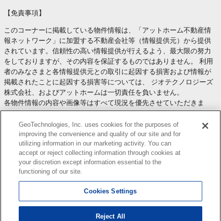
【免責事項】
このコーナーに掲載している物件情報は、「アットホーム不動産情
報ネットワーク」に加盟する不動産会社等（情報提供元）から提供
されています。信頼性の高い情報提供が行えるよう、最大限の努力
をしておりますが、その内容を保証するものではありません。 利用
者のみなさまと各情報提供元との取引に起因する損害および情報が
掲載されたことに起因する損害等については、 ジオテクノロジーズ
株式会社、およびアットホームは一切責任を負いません。
各物件情報の内容や画像等はすべて現況を優先させていただきま
す。
お取引等（お取引の準備、資金調達等を含みます）の際には、内容
GeoTechnologies, Inc. uses cookies for the purposes of
や契約条件等について、 各情報提供元より十分な説明を受け、ご自
improving the convenience and quality of our site and for
utilizing information in our marketing activity. You can
身でご確認の上、判断してください。
accept or reject collecting information through cookies at
このコーナーへの物件情報のご掲載、その他不動産業務ソリューシ
your discretion except information essential to the
ョン等についての不動産会社様のお問合せは
こちら
からお願いいた
functioning of our site.
します。
Cookies Settings
Reject All
Copyright(c) At Home Co.,Ltd. このサイトに掲載している情報の無断転載を禁止します。著作権