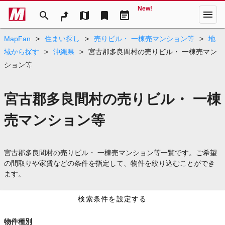
New!
menu
search
map
bookmark
event_note
MapFan
>
住まい探し
>
売りビル・ 一棟売マンション等
>
地
域から探す
>
沖縄県
>
宮古郡多良間村の売りビル・ 一棟売マン
ション等
宮古郡多良間村の売りビル・ 一棟
売マンション等
宮古郡多良間村の売りビル・ 一棟売マンション等一覧です。ご希望
の間取りや家賃などの条件を指定して、物件を絞り込むことができ
ます。
検索条件を設定する
物件種別