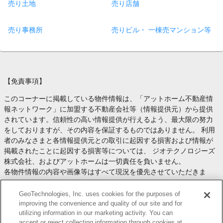
売り土地
売り店舗
売り事務所
売りビル・ 一棟売マンション等
【免責事項】
このコーナーに掲載している物件情報は、「アットホーム不動産情
報ネットワーク」に加盟する不動産会社等（情報提供元）から提供
されています。信頼性の高い情報提供が行えるよう、最大限の努力
をしておりますが、その内容を保証するものではありません。 利用
者のみなさまと各情報提供元との取引に起因する損害および情報が
掲載されたことに起因する損害等については、 ジオテクノロジーズ
株式会社、およびアットホームは一切責任を負いません。
各物件情報の内容や画像等はすべて現況を優先させていただきま
す。
お取引等（お取引の準備、資金調達等を含みます）の際には、内容
GeoTechnologies, Inc. uses cookies for the purposes of
や契約条件等について、 各情報提供元より十分な説明を受け、ご自
improving the convenience and quality of our site and for
utilizing information in our marketing activity. You can
身でご確認の上、判断してください。
accept or reject collecting information through cookies at