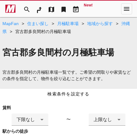
New!
menu
search
map
bookmark
event_note
MapFan
>
住まい探し
>
月極駐車場
>
地域から探す
>
沖縄
県
>
宮古郡多良間村の月極駐車場
宮古郡多良間村の月極駐車場
宮古郡多良間村の月極駐車場一覧です。ご希望の間取りや家賃など
の条件を指定して、物件を絞り込むことができます。
検索条件を設定する
賃料
下限なし
上限なし
〜
駅からの徒歩