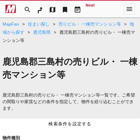
New!
menu
search
map
bookmark
event_note
MapFan
>
住まい探し
>
売りビル・ 一棟売マンション等
>
地
域から探す
>
鹿児島県
>
鹿児島郡三島村の売りビル・ 一棟売マ
ンション等
鹿児島郡三島村の売りビル・ 一棟
売マンション等
鹿児島郡三島村の売りビル・ 一棟売マンション等一覧です。ご希望
の間取りや家賃などの条件を指定して、物件を絞り込むことができ
ます。
検索条件を設定する
物件種別