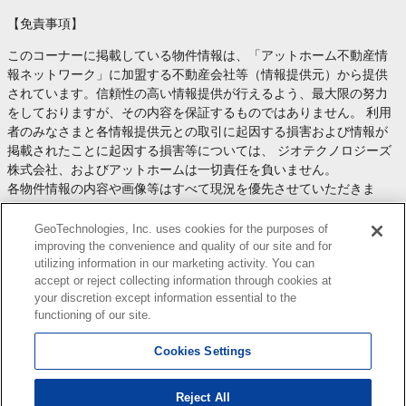
【免責事項】
このコーナーに掲載している物件情報は、「アットホーム不動産情
報ネットワーク」に加盟する不動産会社等（情報提供元）から提供
されています。信頼性の高い情報提供が行えるよう、最大限の努力
をしておりますが、その内容を保証するものではありません。 利用
者のみなさまと各情報提供元との取引に起因する損害および情報が
掲載されたことに起因する損害等については、 ジオテクノロジーズ
株式会社、およびアットホームは一切責任を負いません。
各物件情報の内容や画像等はすべて現況を優先させていただきま
す。
お取引等（お取引の準備、資金調達等を含みます）の際には、内容
GeoTechnologies, Inc. uses cookies for the purposes of
や契約条件等について、 各情報提供元より十分な説明を受け、ご自
improving the convenience and quality of our site and for
utilizing information in our marketing activity. You can
身でご確認の上、判断してください。
accept or reject collecting information through cookies at
このコーナーへの物件情報のご掲載、その他不動産業務ソリューシ
your discretion except information essential to the
ョン等についての不動産会社様のお問合せは
こちら
からお願いいた
functioning of our site.
します。
Cookies Settings
Reject All
Copyright(c) At Home Co.,Ltd. このサイトに掲載している情報の無断転載を禁止します。著作権