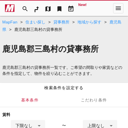
New!
menu
search
map
bookmark
event_note
MapFan
>
住まい探し
>
貸事務所
>
地域から探す
>
鹿児島
県
>
鹿児島郡三島村の貸事務所
鹿児島郡三島村の貸事務所
鹿児島郡三島村の貸事務所一覧です。ご希望の間取りや家賃などの
条件を指定して、物件を絞り込むことができます。
検索条件を設定する
基本条件
こだわり条件
賃料
下限なし
上限なし
〜