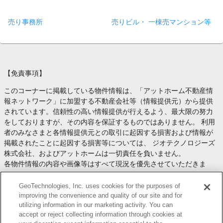
売り事務所
売りビル・ 一棟売マンション等
【免責事項】
このコーナーに掲載している物件情報は、「アットホーム不動産情
報ネットワーク」に加盟する不動産会社等（情報提供元）から提供
されています。信頼性の高い情報提供が行えるよう、最大限の努力
をしておりますが、その内容を保証するものではありません。 利用
者のみなさまと各情報提供元との取引に起因する損害および情報が
掲載されたことに起因する損害等については、 ジオテクノロジーズ
株式会社、およびアットホームは一切責任を負いません。
各物件情報の内容や画像等はすべて現況を優先させていただきま
す。
お取引等（お取引の準備、資金調達等を含みます）の際には、内容
GeoTechnologies, Inc. uses cookies for the purposes of
や契約条件等について、 各情報提供元より十分な説明を受け、ご自
improving the convenience and quality of our site and for
utilizing information in our marketing activity. You can
身でご確認の上、判断してください。
accept or reject collecting information through cookies at
このコーナーへの物件情報のご掲載、その他不動産業務ソリューシ