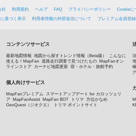
会社
利用規約
ヘルプ
FAQ
プライバシーポリシー
Cookie
法に基づく表示
利用者情報の外部送信について
プレミアム会員登録
コンテンツサービス
最新地図情報
地図から探すトレンド情報（Beta版）
こんなに
使える！MapFan
道路走行調査で見つけたもの
MapFanオン
地
ラインストア
カーナビ地図更新
宿・ホテル・旅館予約
個人向けサービス
MapFanプレミアム
スマートアップデート for カロッツェリ
ア
MapFanAssist
MapFan BOT
トリマ
方位かなめ
M
GeoQuest（ジオクエ）
トリマ ポイントサイト
K