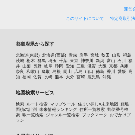
運営
このサイトについて
特定商取引
都道府県から探す
北海道(東部)
北海道(西部)
青森
岩手
宮城
秋田
山形
福島
茨城
栃木
群馬
埼玉
千葉
東京
神奈川
新潟
富山
石川
福
井
山梨
長野
岐阜
静岡
愛知
三重
滋賀
大阪
京都
兵庫
奈良
和歌山
鳥取
島根
岡山
広島
山口
徳島
香川
愛媛
高
知
福岡
佐賀
長崎
熊本
大分
宮崎
鹿児島
沖縄
地図検索サービス
検索
ルート検索
マップツール
住まい探し×未来地図
距離・
面積の計測
未来情報ランキング
住所一覧検索
郵便番号検
索
駅一覧検索
ジャンル一覧検索
ブックマーク
おでかけプ
ラン