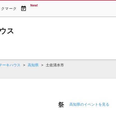
New!
event_note
ックマーク
ウス
テーキハウス
>
高知県
>
土佐清水市
高知県のイベントを見る