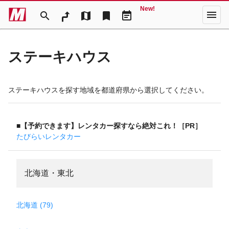
New!
menu
search
map
bookmark
event_note
ステーキハウス
ステーキハウスを探す地域を都道府県から選択してください。
■【予約できます】レンタカー探すなら絶対これ！［PR］
たびらいレンタカー
北海道・東北
北海道 (79)