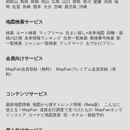
和歌山
鳥取
島根
岡山
広島
山口
徳島
香川
愛媛
高知
福
岡
佐賀
長崎
熊本
大分
宮崎
鹿児島
沖縄
地図検索サービス
検索
ルート検索
マップツール
住まい探し×未来地図
距離・面
積の計測
未来情報ランキング
住所一覧検索
郵便番号検索
駅
一覧検索
ジャンル一覧検索
ブックマーク
おでかけプラン
会員向けサービス
MapFan会員登録（無料）
MapFanプレミアム会員登録（有
料）
コンテンツサービス
最新地図情報
地図から探すトレンド情報（Beta版）
こんなに
使える！MapFan
道路走行調査で見つけたもの
MapFanオンラ
インストア
カーナビ地図更新
宿・ホテル・旅館予約