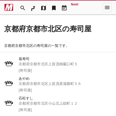
New!
menu
search
map
bookmark
event_note
京都府京都市北区の寿司屋
京都府京都市北区の寿司屋の一覧です。
葵寿司
京都府京都市北区上賀茂御薗口町５
[寿司屋]
あやめ
京都府京都市北区上賀茂菖蒲園町５６
[寿司屋]
石松すし
京都府京都市北区小山北上総町１２
[寿司屋]