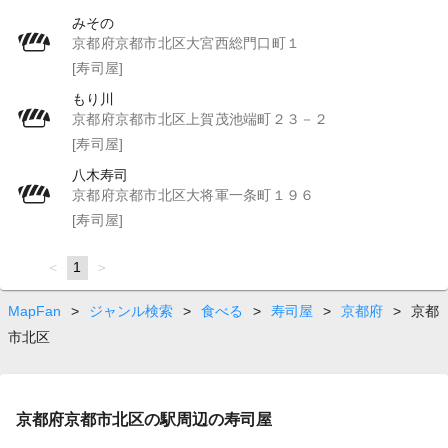
みその
京都府京都市北区大宮西総門口町１
[寿司屋]
もり川
京都府京都市北区上賀茂池端町２３－２
[寿司屋]
八木寿司
京都府京都市北区大将軍一条町１９６
[寿司屋]
page
You're
1
page
on
page
MapFan
>
ジャンル検索
>
食べる
>
寿司屋
>
京都府
>
京都
市北区
京都府京都市北区の駅周辺の寿司屋