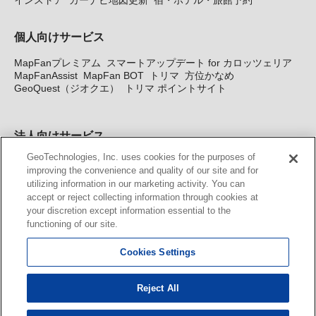
個人向けサービス
MapFanプレミアム
スマートアップデート for カロッツェリア
MapFanAssist
MapFan BOT
トリマ
方位かなめ
GeoQuest（ジオクエ）
トリマ ポイントサイト
法人向けサービス
GeoTechnologies, Inc. uses cookies for the purposes of
法人向け地図・位置情報サービス
WEBサイト・システム向け地
improving the convenience and quality of our site and for
図API
Windows PC向け地図開発キット
MapFan DB
住所確認
utilizing information in our marketing activity. You can
サービス
MAP WORLD+
トリマ広告
Geo-Research
スグロ
accept or reject collecting information through cookies at
ジ
your discretion except information essential to the
functioning of our site.
カーナビ地図更新サービス
Cookies Settings
MapFan スマートメンバーズ
カロッツェリア地図割プラス
KENWOOD MapFan Club
Reject All