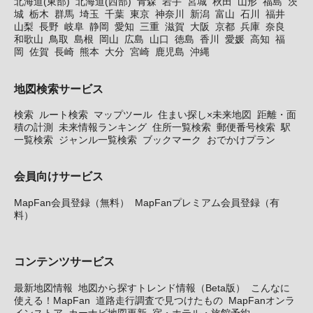
北海道(東部)
北海道(西部)
青森
岩手
宮城
秋田
山形
福島
茨
城
栃木
群馬
埼玉
千葉
東京
神奈川
新潟
富山
石川
福井
山梨
長野
岐阜
静岡
愛知
三重
滋賀
大阪
京都
兵庫
奈良
和歌山
鳥取
島根
岡山
広島
山口
徳島
香川
愛媛
高知
福
岡
佐賀
長崎
熊本
大分
宮崎
鹿児島
沖縄
地図検索サービス
検索
ルート検索
マップツール
住まい探し×未来地図
距離・面
積の計測
未来情報ランキング
住所一覧検索
郵便番号検索
駅
一覧検索
ジャンル一覧検索
ブックマーク
おでかけプラン
会員向けサービス
MapFan会員登録（無料）
MapFanプレミアム会員登録（有
料）
コンテンツサービス
最新地図情報
地図から探すトレンド情報（Beta版）
こんなに
使える！MapFan
道路走行調査で見つけたもの
MapFanオンラ
インストア
カーナビ地図更新
宿・ホテル・旅館予約