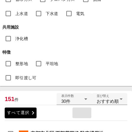
上水道
下水道
電気
共用施設
浄化槽
特徴
整形地
平坦地
即引渡し可
表示件数
並び替え
151
件
30件
おすすめ順
chevron_right
すべて選択