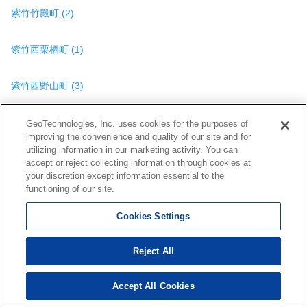
紫竹竹殿町 (2)
紫竹西栗栖町 (1)
紫竹西野山町 (3)
紫竹東栗栖町 (1)
GeoTechnologies, Inc. uses cookies for the purposes of
improving the convenience and quality of our site and for
utilizing information in our marketing activity. You can
紫竹東高縄町 (2)
accept or reject collecting information through cookies at
your discretion except information essential to the
functioning of our site.
大将軍一条町 (2)
Cookies Settings
大将軍東鷹司町 (1)
Reject All
鷹峯旧土居町 (1)
Accept All Cookies
151
検索結果を見る
件
鷹峯光悦町 (3)