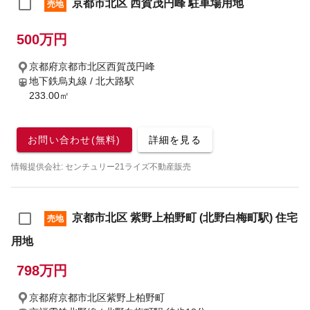
京都市北区 西賀茂円峰 駐車場用地
売地
500万円
京都府京都市北区西賀茂円峰
地下鉄烏丸線 / 北大路駅
233.00㎡
お問い合わせ(無料)
詳細を見る
情報提供会社: センチュリー21ライズ不動産販売
京都市北区 紫野上柏野町 (北野白梅町駅) 住宅
売地
用地
798万円
京都府京都市北区紫野上柏野町