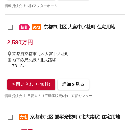
情報提供会社: (株)アフターホーム
京都市北区 大宮中ノ社町 住宅用地
新着
売地
2,580万円
京都府京都市北区大宮中ノ社町
地下鉄烏丸線 / 北大路駅
78.15㎡
お問い合わせ(無料)
詳細を見る
情報提供会社: 三菱ＵＦＪ不動産販売(株) 京都センター
京都市北区 鷹峯光悦町 (北大路駅) 住宅用地
売地