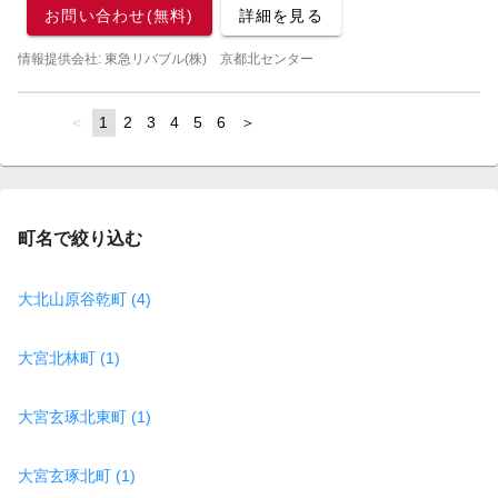
お問い合わせ(無料)
詳細を見る
情報提供会社: 東急リバブル(株) 京都北センター
page
You're
1
page
2
page
3
page
4
page
5
page
6
page
on
page
町名で絞り込む
大北山原谷乾町 (4)
大宮北林町 (1)
大宮玄琢北東町 (1)
大宮玄琢北町 (1)