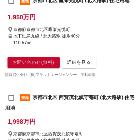
京都市北区 鷹峯光悦町 (北大路駅) 住宅用地
売地
1,950万円
京都府京都市北区鷹峯光悦町
地下鉄烏丸線 / 北大路駅
徒歩40分
110.57㎡
お問い合わせ(無料)
詳細を見る
情報提供会社: (株)フラットエージェンシー 不動産部
京都市北区 西賀茂北鎮守菴町 (北大路駅) 住宅
売地
用地
1,998万円
京都府京都市北区西賀茂北鎮守菴町