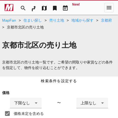
New!
menu
search
map
bookmark
event_note
MapFan
>
住まい探し
>
売り土地
>
地域から探す
>
京都府
>
京都市北区の売り土地
京都市北区の売り土地
京都市北区の売り土地一覧です。ご希望の間取りや家賃などの条件
を指定して、物件を絞り込むことができます。
検索条件を設定する
価格
下限なし
上限なし
〜
価格未定を含める