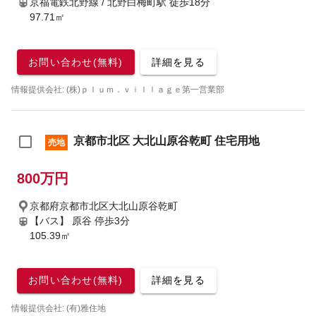
京福電鉄北野線 / 北野白梅町駅
徒歩18分
97.71㎡
お問い合わせ(無料)
詳細を見る
情報提供会社: (株)ｐｌｕｍ．ｖｉｌｌａｇｅ第一営業部
京都市北区 大北山原谷乾町 住宅用地
売地
800万円
京都府京都市北区大北山原谷乾町
【バス】 原谷 停歩3分
105.39㎡
お問い合わせ(無料)
詳細を見る
情報提供会社: (有)雅住地