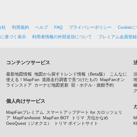
会社
利用規約
ヘルプ
FAQ
プライバシーポリシー
Cookie
法に基づく表示
利用者情報の外部送信について
プレミアム会員登録
コンテンツサービス
最新地図情報
地図から探すトレンド情報（Beta版）
こんなに
使える！MapFan
道路走行調査で見つけたもの
MapFanオン
地
ラインストア
カーナビ地図更新
宿・ホテル・旅館予約
個人向けサービス
MapFanプレミアム
スマートアップデート for カロッツェリ
ア
MapFanAssist
MapFan BOT
トリマ
方位かなめ
M
GeoQuest（ジオクエ）
トリマ ポイントサイト
K