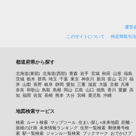
運営
このサイトについて
特定商取引
都道府県から探す
北海道(東部)
北海道(西部)
青森
岩手
宮城
秋田
山形
福島
茨城
栃木
群馬
埼玉
千葉
東京
神奈川
新潟
富山
石川
福
井
山梨
長野
岐阜
静岡
愛知
三重
滋賀
大阪
京都
兵庫
奈良
和歌山
鳥取
島根
岡山
広島
山口
徳島
香川
愛媛
高
知
福岡
佐賀
長崎
熊本
大分
宮崎
鹿児島
沖縄
地図検索サービス
検索
ルート検索
マップツール
住まい探し×未来地図
距離・
面積の計測
未来情報ランキング
住所一覧検索
郵便番号検
索
駅一覧検索
ジャンル一覧検索
ブックマーク
おでかけプ