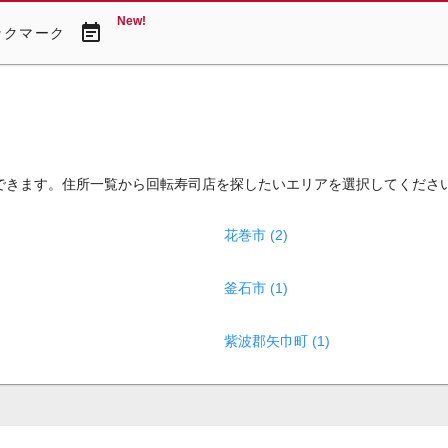
New!
event_note
ックマーク
できます。住所一覧から回転寿司店を探したいエリアを選択してくださ
花巻市 (2)
釜石市 (1)
紫波郡矢巾町 (1)