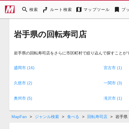
search
map
bookmark
検索
ルート検索
マップツール
ブ
岩手県の回転寿司店
岩手県の回転寿司店をさらに市区町村で絞り込んで探すことが
盛岡市 (16)
宮古市 (1)
久慈市 (2)
一関市 (3)
奥州市 (5)
滝沢市 (1)
MapFan
>
ジャンル検索
>
食べる
>
回転寿司店
>
岩手県