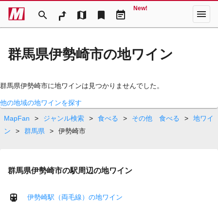
New!
menu
search
map
bookmark
event_note
群馬県伊勢崎市の地ワイン
群馬県伊勢崎市に地ワインは見つかりませんでした。
他の地域の地ワインを探す
MapFan
>
ジャンル検索
>
食べる
>
その他 食べる
>
地ワイ
ン
>
群馬県
>
伊勢崎市
群馬県伊勢崎市の駅周辺の地ワイン
伊勢崎駅（両毛線）の地ワイン