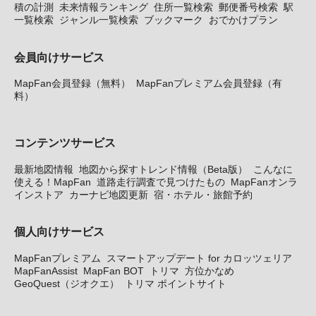
積の計測
未来情報ランキング
住所一覧検索
郵便番号検索
駅
一覧検索
ジャンル一覧検索
ブックマーク
おでかけプラン
会員向けサービス
MapFan会員登録（無料）
MapFanプレミアム会員登録（有
料）
コンテンツサービス
最新地図情報
地図から探すトレンド情報（Beta版）
こんなに
使える！MapFan
道路走行調査で見つけたもの
MapFanオンラ
インストア
カーナビ地図更新
宿・ホテル・旅館予約
個人向けサービス
MapFanプレミアム
スマートアップデート for カロッツェリア
MapFanAssist
MapFan BOT
トリマ
方位かなめ
GeoQuest（ジオクエ）
トリマ ポイントサイト