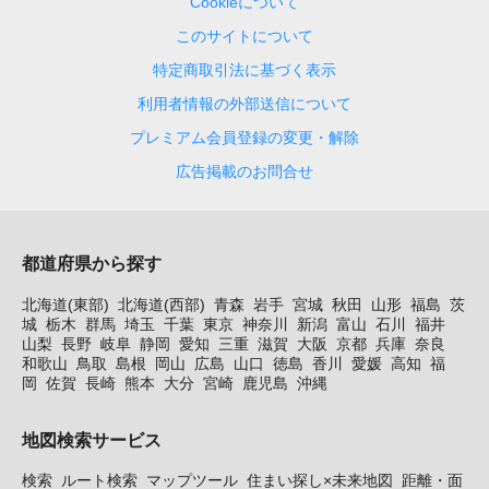
Cookieについて
このサイトについて
特定商取引法に基づく表示
利用者情報の外部送信について
プレミアム会員登録の変更・解除
広告掲載のお問合せ
都道府県から探す
北海道(東部)
北海道(西部)
青森
岩手
宮城
秋田
山形
福島
茨
城
栃木
群馬
埼玉
千葉
東京
神奈川
新潟
富山
石川
福井
山梨
長野
岐阜
静岡
愛知
三重
滋賀
大阪
京都
兵庫
奈良
和歌山
鳥取
島根
岡山
広島
山口
徳島
香川
愛媛
高知
福
岡
佐賀
長崎
熊本
大分
宮崎
鹿児島
沖縄
地図検索サービス
検索
ルート検索
マップツール
住まい探し×未来地図
距離・面