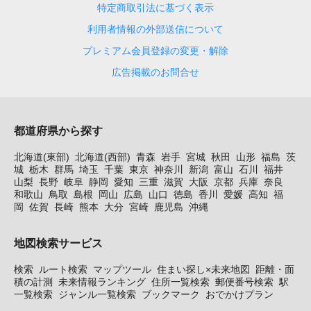
特定商取引法に基づく表示
利用者情報の外部送信について
プレミアム会員登録の変更・解除
広告掲載のお問合せ
都道府県から探す
北海道(東部)
北海道(西部)
青森
岩手
宮城
秋田
山形
福島
茨
城
栃木
群馬
埼玉
千葉
東京
神奈川
新潟
富山
石川
福井
山梨
長野
岐阜
静岡
愛知
三重
滋賀
大阪
京都
兵庫
奈良
和歌山
鳥取
島根
岡山
広島
山口
徳島
香川
愛媛
高知
福
岡
佐賀
長崎
熊本
大分
宮崎
鹿児島
沖縄
地図検索サービス
検索
ルート検索
マップツール
住まい探し×未来地図
距離・面
積の計測
未来情報ランキング
住所一覧検索
郵便番号検索
駅
一覧検索
ジャンル一覧検索
ブックマーク
おでかけプラン