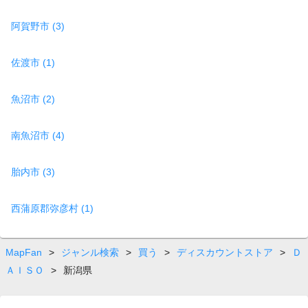
阿賀野市 (3)
佐渡市 (1)
魚沼市 (2)
南魚沼市 (4)
胎内市 (3)
西蒲原郡弥彦村 (1)
MapFan
>
ジャンル検索
>
買う
>
ディスカウントストア
>
Ｄ
ＡＩＳＯ
>
新潟県