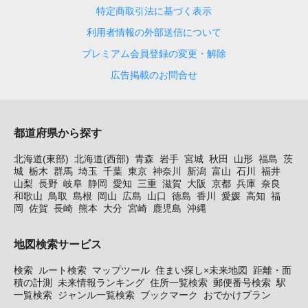
特定商取引法に基づく表示
利用者情報の外部送信について
プレミアム会員登録の変更・解除
広告掲載のお問合せ
都道府県から探す
北海道(東部)
北海道(西部)
青森
岩手
宮城
秋田
山形
福島
茨
城
栃木
群馬
埼玉
千葉
東京
神奈川
新潟
富山
石川
福井
山梨
長野
岐阜
静岡
愛知
三重
滋賀
大阪
京都
兵庫
奈良
和歌山
鳥取
島根
岡山
広島
山口
徳島
香川
愛媛
高知
福
岡
佐賀
長崎
熊本
大分
宮崎
鹿児島
沖縄
地図検索サービス
検索
ルート検索
マップツール
住まい探し×未来地図
距離・面
積の計測
未来情報ランキング
住所一覧検索
郵便番号検索
駅
一覧検索
ジャンル一覧検索
ブックマーク
おでかけプラン