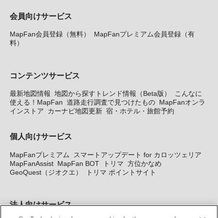
会員向けサービス
MapFan会員登録（無料）
MapFanプレミアム会員登録（有
料）
コンテンツサービス
最新地図情報
地図から探すトレンド情報（Beta版）
こんなに
使える！MapFan
道路走行調査で見つけたもの
MapFanオンラ
インストア
カーナビ地図更新
宿・ホテル・旅館予約
個人向けサービス
MapFanプレミアム
スマートアップデート for カロッツェリア
MapFanAssist
MapFan BOT
トリマ
方位かなめ
GeoQuest（ジオクエ）
トリマ ポイントサイト
法人向けサービス