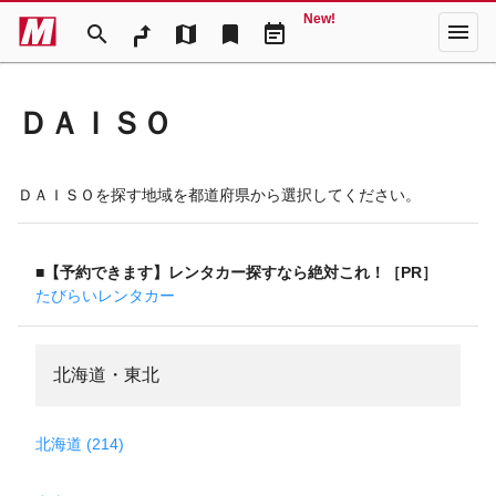
New!
menu
search
map
bookmark
event_note
ＤＡＩＳＯ
ＤＡＩＳＯを探す地域を都道府県から選択してください。
■【予約できます】レンタカー探すなら絶対これ！［PR］
たびらいレンタカー
北海道・東北
北海道 (214)