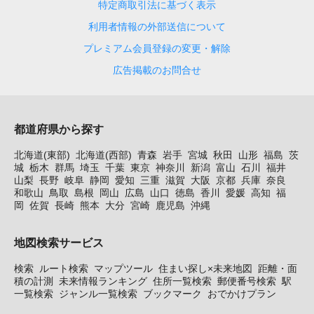
特定商取引法に基づく表示
利用者情報の外部送信について
プレミアム会員登録の変更・解除
広告掲載のお問合せ
都道府県から探す
北海道(東部)
北海道(西部)
青森
岩手
宮城
秋田
山形
福島
茨
城
栃木
群馬
埼玉
千葉
東京
神奈川
新潟
富山
石川
福井
山梨
長野
岐阜
静岡
愛知
三重
滋賀
大阪
京都
兵庫
奈良
和歌山
鳥取
島根
岡山
広島
山口
徳島
香川
愛媛
高知
福
岡
佐賀
長崎
熊本
大分
宮崎
鹿児島
沖縄
地図検索サービス
検索
ルート検索
マップツール
住まい探し×未来地図
距離・面
積の計測
未来情報ランキング
住所一覧検索
郵便番号検索
駅
一覧検索
ジャンル一覧検索
ブックマーク
おでかけプラン