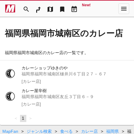
New!
menu
search
map
bookmark
event_note
福岡県福岡市城南区のカレー店
福岡県福岡市城南区のカレー店の一覧です。
カレーショップゆきのや
福岡県福岡市城南区樋井川６丁目２７－６７
[カレー店]
カレー屋辛樹
福岡県福岡市城南区友丘３丁目６－９
[カレー店]
page
You're
1
page
on
page
MapFan
>
ジャンル検索
>
食べる
>
カレー店
>
福岡県
>
福