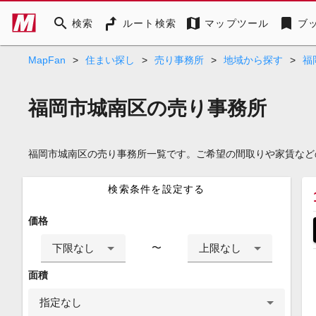
search
map
bookmark
検索
ルート検索
マップツール
ブ
MapFan
>
住まい探し
>
売り事務所
>
地域から探す
>
福
福岡市城南区の売り事務所
福岡市城南区の売り事務所一覧です。ご希望の間取りや家賃など
検索条件を設定する
価格
下限なし
上限なし
〜
面積
指定なし