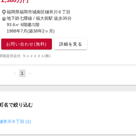
2,380万円
福岡県福岡市城南区樋井川６丁目
地下鉄七隈線 / 福大前駅
徒歩35分
93.6㎡ 6階建/1階
1988年7月(築38年2ヶ月)
お問い合わせ(無料)
詳細を見る
情報提供会社: Ｎｅｅｅｄｓ(株)
page
You're
1
page
on
page
町名で絞り込む
樋井川６丁目 (1)