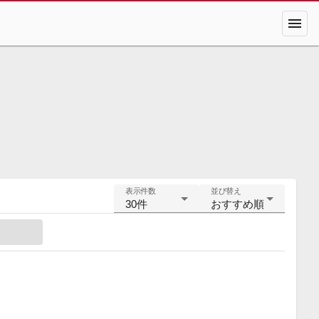
menu
表示件数
並び替え
30件
おすすめ順