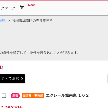
New!
event_note
ックマーク
岡県
>
福岡市城南区の売り事務所
の条件を指定して、物件を絞り込むことができます。
1
件
chevron_right
すべて選択
エクレール城南東 １０２
新着
売店舗・事務所