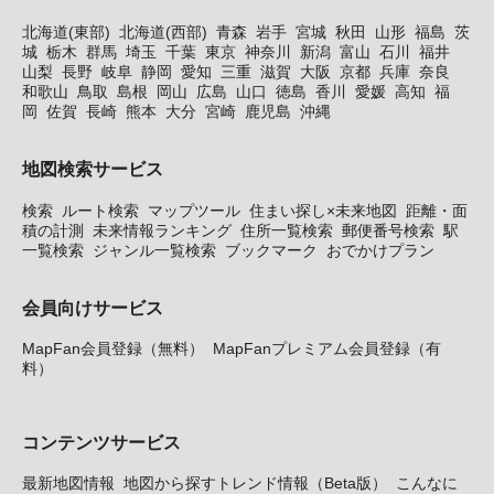
北海道(東部)
北海道(西部)
青森
岩手
宮城
秋田
山形
福島
茨
城
栃木
群馬
埼玉
千葉
東京
神奈川
新潟
富山
石川
福井
山梨
長野
岐阜
静岡
愛知
三重
滋賀
大阪
京都
兵庫
奈良
和歌山
鳥取
島根
岡山
広島
山口
徳島
香川
愛媛
高知
福
岡
佐賀
長崎
熊本
大分
宮崎
鹿児島
沖縄
地図検索サービス
検索
ルート検索
マップツール
住まい探し×未来地図
距離・面
積の計測
未来情報ランキング
住所一覧検索
郵便番号検索
駅
一覧検索
ジャンル一覧検索
ブックマーク
おでかけプラン
会員向けサービス
MapFan会員登録（無料）
MapFanプレミアム会員登録（有
料）
コンテンツサービス
最新地図情報
地図から探すトレンド情報（Beta版）
こんなに