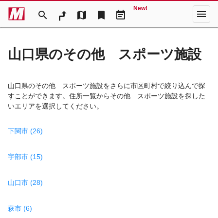
New!
menu
search
map
bookmark
event_note
山口県のその他 スポーツ施設
山口県のその他 スポーツ施設をさらに市区町村で絞り込んで探
すことができます。住所一覧からその他 スポーツ施設を探した
いエリアを選択してください。
下関市 (26)
宇部市 (15)
山口市 (28)
萩市 (6)