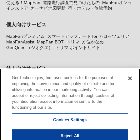
使える！MapFan
道路走行調査で見つけたもの
MapFanオンラ
インストア
カーナビ地図更新
宿・ホテル・旅館予約
個人向けサービス
MapFanプレミアム
スマートアップデート for カロッツェリア
MapFanAssist
MapFan BOT
トリマ
方位かなめ
GeoQuest（ジオクエ）
トリマ ポイントサイト
法人向けサービス
GeoTechnologies, Inc. uses cookies for the purposes of
法人向け地図・位置情報サービス
WEBサイト・システム向け地
improving the convenience and quality of our site and for
図API
Windows PC向け地図開発キット
MapFan DB
住所確認
utilizing information in our marketing activity. You can
サービス
MAP WORLD+
トリマ広告
Geo-Research
スグロ
accept or reject collecting information through cookies at
ジ
your discretion except information essential to the
functioning of our site.
カーナビ地図更新サービス
Cookies Settings
MapFan スマートメンバーズ
カロッツェリア地図割プラス
KENWOOD MapFan Club
Reject All