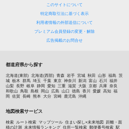
このサイトについて
特定商取引法に基づく表示
利用者情報の外部送信について
プレミアム会員登録の変更・解除
広告掲載のお問合せ
都道府県から探す
北海道(東部)
北海道(西部)
青森
岩手
宮城
秋田
山形
福島
茨
城
栃木
群馬
埼玉
千葉
東京
神奈川
新潟
富山
石川
福井
山梨
長野
岐阜
静岡
愛知
三重
滋賀
大阪
京都
兵庫
奈良
和歌山
鳥取
島根
岡山
広島
山口
徳島
香川
愛媛
高知
福
岡
佐賀
長崎
熊本
大分
宮崎
鹿児島
沖縄
地図検索サービス
検索
ルート検索
マップツール
住まい探し×未来地図
距離・面
積の計測
未来情報ランキング
住所一覧検索
郵便番号検索
駅