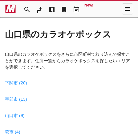
New!
menu
search
map
bookmark
event_note
山口県のカラオケボックス
山口県のカラオケボックスをさらに市区町村で絞り込んで探すこ
とができます。住所一覧からカラオケボックスを探したいエリア
を選択してください。
下関市 (20)
宇部市 (13)
山口市 (9)
萩市 (4)